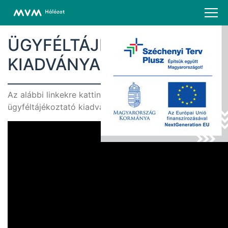
ÜGYFÉLTÁJÉKOZTATÓ
KIADVÁNYAINK
Az alábbi linkekre kattintva megtekintheti
ügyféltájékoztató kiadványainkat.