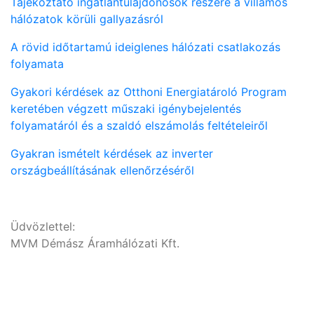
Tájékoztató ingatlantulajdonosok részére a villamos
hálózatok körüli gallyazásról
A rövid időtartamú ideiglenes hálózati csatlakozás
folyamata
Gyakori kérdések az Otthoni Energiatároló Program
keretében végzett műszaki igénybejelentés
folyamatáról és a szaldó elszámolás feltételeiről
Gyakran ismételt kérdések az inverter
országbeállításának ellenőrzéséről
Üdvözlettel:
MVM Démász Áramhálózati Kft.