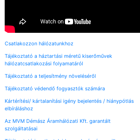
Csatlakozzon hálózatunkhoz
Tájékoztató a háztartási méretű kiserőművek
hálózatcsatlakozási folyamatáról
Tájékoztató a teljesítmény növeléséről
Tájékoztató védendő fogyasztók számára
Kártérítési/ kártalanítási igény bejelentés / hiánypótlás
elbíráláshoz
Az MVM Démász Áramhálózati Kft. garantált
szolgáltatásai