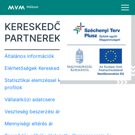
KERESKEDŐ
PARTNEREKNEK
Általános információk
Elérhetőségek Kereskedő partnereink részére
Statisztikai elemzéssel készített felhasználói terhelési
profilok
Vállalatközi adatcsere
Veszteség beszerzési ár
Mennyiségi eltérés ár