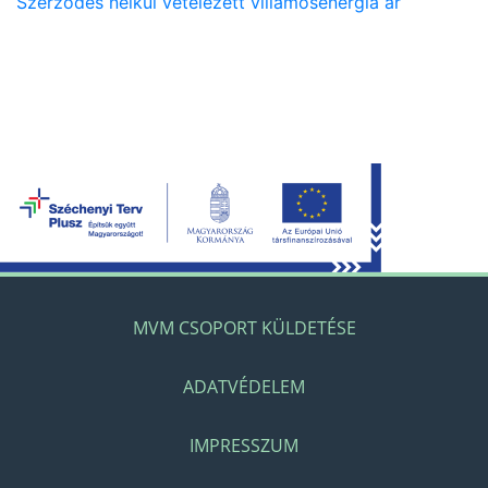
Szerződés nélkül vételezett villamosenergia ár
MVM CSOPORT KÜLDETÉSE
ADATVÉDELEM
IMPRESSZUM