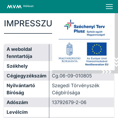
IMPRESSZUM
A weboldal
MVM Démász
fenntartója
Áramhálózati Kft.
Székhely
6724 Szeged, Pulz u. 44.
Cégjegyzékszám
Cg.06-09-010805
Nyilvántartó
Szegedi Törvényszék
Bíróság
Cégbírósága
Adószám
13792679-2-06
Levélcím