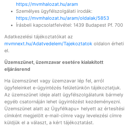
https://mvmhalozat.hu/aram
Személyes ügyfélszolgálati irodák:
https://mvmhalozat.hu/aram/oldalak/5853
Írásbeli kapcsolatfelvétel: 1439 Budapest Pf. 700
Adatkezelési tájékoztatókat az
mvmnext.hu/Adatvedelem/Tajekoztatok
oldalon érheti
el.
Üzemszünet, üzemzavar esetére kialakított
eljárásrend
Ha üzemszünet vagy üzemzavar lép fel, arról
ügyfeleinket e-ügyintézés felületünkön tájékoztatjuk.
Az üzemszünet ideje alatt ügyfélszolgálatunk bármely
egyéb csatornáján lehet ügyintézést kezdeményezni.
Üzemszünet alatt az Ügyfélkapu+ helyett az értesítési
címként megjelölt e-mail-címre vagy levelezési címre
küldjük el a választ, a kért tájékoztatást.