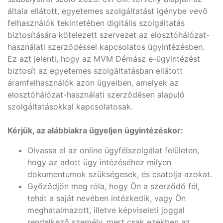
általa ellátott, egyetemes szolgáltatást igénybe vevő
felhasználók tekintetében digitális szolgáltatás
biztosítására kötelezett szervezet az elosztóhálózat-
használati szerződéssel kapcsolatos ügyintézésben.
Ez azt jelenti, hogy az MVM Démász e-ügyintézést
biztosít az egyetemes szolgáltatásban ellátott
áramfelhasználók azon ügyeiben, amelyek az
elosztóhálózat-használati szerződésen alapuló
szolgáltatásokkal kapcsolatosak.
Kérjük, az alábbiakra ügyeljen ügyintézéskor:
Olvassa el az online ügyfélszolgálat felületen,
hogy az adott ügy intézéséhez milyen
dokumentumok szükségesek, és csatolja azokat.
Győződjön meg róla, hogy Ön a szerződő fél,
tehát a saját nevében intézkedik, vagy Ön
meghatalmazott, illetve képviseleti joggal
rendelkező személy, mert csak ezekben az