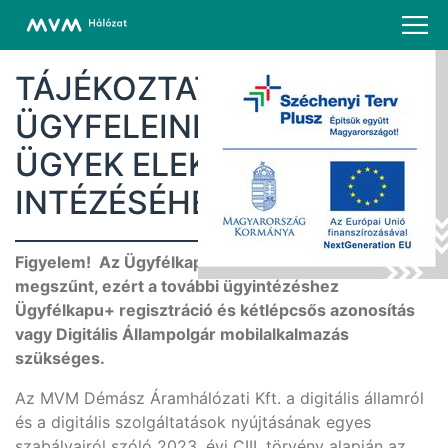
TÁJÉKOZTATÁS
ÜGYFELEINK RÉSZÉRE AZ
ÜGYEK ELEKTRONIKUS
INTÉZÉSÉHEZ
Figyelem! Az Ügyfélkapu 2025. január 16-tól
megszűnt, ezért a további ügyintézéshez
Ügyfélkapu+ regisztráció és kétlépcsős azonosítás
vagy Digitális Állampolgár mobilalkalmazás
szükséges.
Az MVM Démász Áramhálózati Kft. a digitális államról
és a digitális szolgáltatások nyújtásának egyes
szabályairól szóló 2023. évi CIII. törvény alapján az