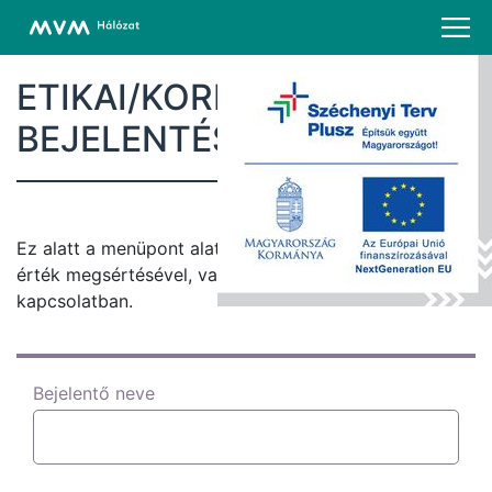
ETIKAI/KORRUPCIÓS
BEJELENTÉS
Ez alatt a menüpont alatt Ön bejelentést tehet etikai
érték megsértésével, vagy korrupciós ügy jelzésével
kapcsolatban.
Bejelentő neve