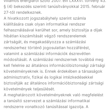
villamos energiáról szóló 2007. évi LXXXVI. törvény 43.
§ (4) bekezdés szerinti tanúsítványokkal 2015. február
27-től rendelkeznek.
A hivatkozott jogszabályhely szerint számla
kiállítására csak olyan informatikai rendszer
felhasználásával kerülhet sor, amely biztosítja a díjak
hibátlan kiszámítását végző rendszerelemek
zártságát, és megakadályozza a számlázási
rendszerhez történő jogosulatlan hozzáférést,
valamint a számlázási információk észrevétlen
módosítását. A számlázási rendszernek továbbá meg
kell felelnie az általános információbiztonsági zártsági
követelményeknek is. Ennek érdekében a társaságok
adminisztratív, fizikai és logikai intézkedésekkel
biztosítják az általános információbiztonsági zártsági
követelmények teljesülését.
A meghatározott követelményeknek való megfelelést
a tanúsító szervezet a számlázási informatikai
rendszerre vonatkozó tanúsítással igazolja. A