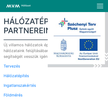
HÁLÓZATÉPÍTÉSI
PARTNEREINK
Új villamos hálózatok építésében, valamint meglévő
hálózataink felújításában a következő vállalkozások
segítségét vesszük igénybe:
Tervezés
Hálózatépítés
Ingatlanszakértés
Földmérés