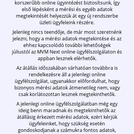
korszerűbb online ügyintézést biztosítsunk, így
első lépésként a mérési és egyéb adatok
megtekintését helyezzük át egy új rendszerbe
üzleti ügyfeleink részére.
Jelenleg nincs teendője, de már most szeretnénk
jelezni, hogy a mérési adatok megtekintése és az
ehhez kapcsolódó további lehetőségek
júliustól az MVM Next online ügyfélszolgálaton és
appban lesznek elérhetők.
Az átállás időszakában várhatóan továbbra is
rendelkezésre áll a jelenlegi online
ügyfélszolgálat, ugyanakkor előfordulhat, hogy
bizonyos mérési adatok átmenetileg nem, vagy
csak korlátozottan lesznek megtekinthetők.
A jelenlegi online ügyfélszolgálatban még egy
ideig benn maradnak és megtekinthetők az
átállásig érkezett mérési adatok, ezért kérjük
ügyfeleinket, hogy szükség esetén
gondoskodjanak a számukra fontos adatok,