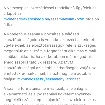
A versenypiaci szerződéssel rendelkező ügyfelek az
űrlapot az
mvmenergiakereskedo.hu/eszamlanyilatkozat
oldalon
érik el.
A kötelező e-számla kibocsátás a hálózati
elosztótársaságokra is vonatkozik, ezért az érintett
ügyfeleknek az elosztótársaságok felé is szükséges
megadniuk az e-számla fogadására alkalmas e-mail-
címüket, akkor is, ha azt korábban már megadták
energiaszolgáltatójuk részére. Az MVM
elosztótársaságai az alábbi elérhetőségen várják az
érintettek e-mail-címeit, ha azt még nem adták le
feléjük:
mvmhalozat.hu/eszamlanyilatkozat
A számla formátuma nem változik, a jelenleg is
alkalmazható és a jogszabályi követelményeknek
megfelelő számlakép alapján készül az elektronikus