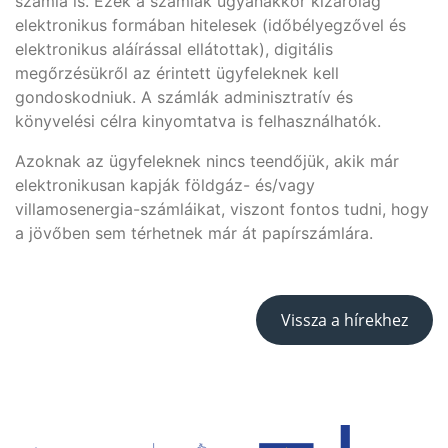
számla is. Ezek a számlák ugyanakkor kizárólag
elektronikus formában hitelesek (időbélyegzővel és
elektronikus aláírással ellátottak), digitális
megőrzésükről az érintett ügyfeleknek kell
gondoskodniuk. A számlák adminisztratív és
könyvelési célra kinyomtatva is felhasználhatók.
Azoknak az ügyfeleknek nincs teendőjük, akik már
elektronikusan kapják földgáz- és/vagy
villamosenergia-számláikat, viszont fontos tudni, hogy
a jövőben sem térhetnek már át papírszámlára.
Vissza a hírekhez