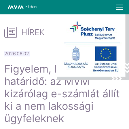
HÍREK
2026.06.02.
Figyelem, lejárt a
határidő: az MVM
kizárólag e-számlát állít
ki a nem lakossági
ügyfeleknek