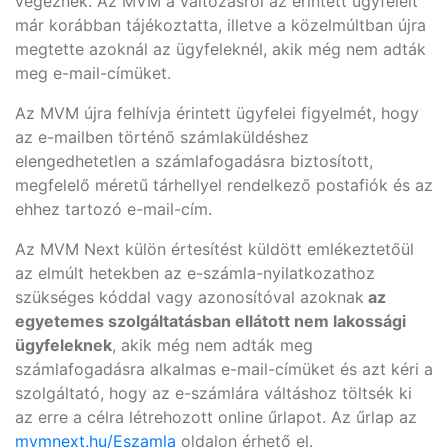
végeznek. Az MVM a változásról az érintett ügyfeleit
már korábban tájékoztatta, illetve a közelmúltban újra
megtette azoknál az ügyfeleknél, akik még nem adták
meg e-mail-címüket.
Az MVM újra felhívja érintett ügyfelei figyelmét, hogy
az e-mailben történő számlaküldéshez
elengedhetetlen a számlafogadásra biztosított,
megfelelő méretű tárhellyel rendelkező postafiók és az
ehhez tartozó e-mail-cím.
Az MVM Next külön értesítést küldött emlékeztetőül
az elmúlt hetekben az e-számla-nyilatkozathoz
szükséges kóddal vagy azonosítóval azoknak
az
egyetemes szolgáltatásban ellátott nem lakossági
ügyfeleknek
, akik még nem adták meg
számlafogadásra alkalmas e-mail-címüket és azt kéri a
szolgáltató, hogy az e-számlára váltáshoz töltsék ki
az erre a célra létrehozott online űrlapot. Az űrlap az
mvmnext.hu/Eszamla
oldalon érhető el.