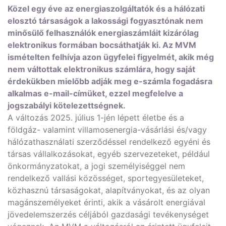
Közel egy éve az energiaszolgáltatók és a hálózati
elosztó társaságok a lakossági fogyasztónak nem
minősülő felhasználók energiaszámláit kizárólag
elektronikus formában bocsáthatják ki. Az MVM
ismételten felhívja azon ügyfelei figyelmét, akik még
nem váltottak elektronikus számlára, hogy saját
érdekükben mielőbb adják meg e-számla fogadásra
alkalmas e-mail-címüket, ezzel megfelelve a
jogszabályi kötelezettségnek.
A változás 2025. július 1-jén lépett életbe és a
földgáz- valamint villamosenergia-vásárlási és/vagy
hálózathasználati szerződéssel rendelkező egyéni és
társas vállalkozásokat, egyéb szervezeteket, például
önkormányzatokat, a jogi személyiséggel nem
rendelkező vallási közösséget, sportegyesületeket,
közhasznú társaságokat, alapítványokat, és az olyan
magánszemélyeket érinti, akik a vásárolt energiával
jövedelemszerzés céljából gazdasági tevékenységet