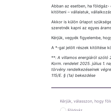
Abban az esetben, ha földgáz- 
kitölteni – vállalatuk, vállalk
Akkor is külön űrlapot szüksége
szeretnék kapni az egyes áram
Kérjük, vegyék figyelembe, hog
A *-gal jelölt részek kitöltése k
**:
A villamos energiáról szóló 
Korm. rendelet 2025. július 1. n
törvény rendelkezéseinek végreha
115/E. § (1a) bekezdése
Kérjük, válasszon, hogy fö
Földgáz