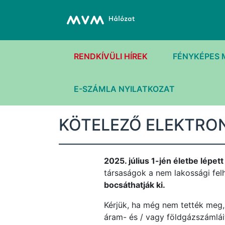
RENDKÍVÜLI HÍREK
FÉNYKÉPES 
E-SZÁMLA NYILATKOZAT
KÖTELEZŐ ELEKTRO
2025. július 1-jén életbe lépet
társaságok a nem lakossági fe
bocsáthatják ki.
Kérjük, ha még nem tették meg,
áram- és / vagy földgázszámlái