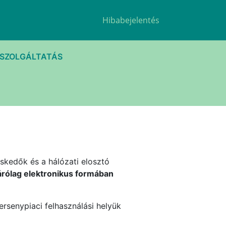
Hibabejelentés
TSZOLGÁLTATÁS
skedők és a hálózati elosztó
zárólag elektronikus formában
rsenypiaci felhasználási helyük