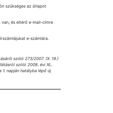
lön szükséges az űrlapot
 van, és eltérő e-mail-címre
pírszámlájukat e-számlára.
ásáról szóló 273/2007. (X. 19.)
látásról szóló 2008. évi XL.
 1. napján hatályba lépő új