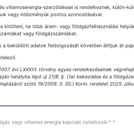
és villamosenergia-szerződéssel is rendelkeznek, külön-kü
ozásuk vagy intézményük pontos azonosításával.
s kitölteni, ha több áram- vagy földgázfelhasználási helyük
számlákat vagy földgázszámlákat.
y a beküldött adatok feldolgozását követően állítjuk át pa
ötelező.
2007. évi LXXXVI. törvény egyes rendelkezéseinek végrehajt
apján hatályba lépő új 21/B. § (1a) bekezdése és a földgázel
jtásáról szóló 19/2009. (I. 30.) Korm. rendelet 2025. július
ldgáz vagy villamos energia kapcsán nyilatkozik.*
*