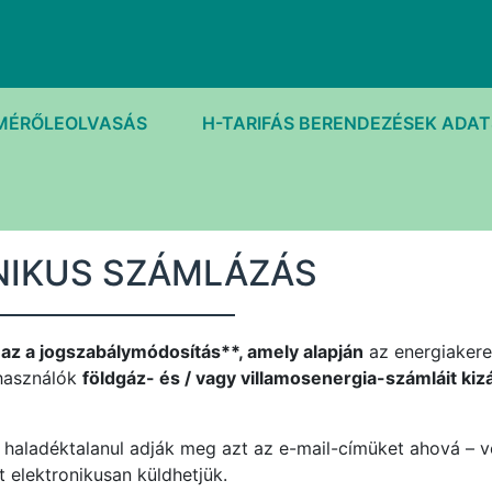
MÉRŐLEOLVASÁS
H-TARIFÁS BERENDEZÉSEK ADA
NIKUS SZÁMLÁZÁS
t az a jogszabálymódosítás**, amely alapján
az energiakere
lhasználók
földgáz- és / vagy villamosenergia-számláit ki
 haladéktalanul adják meg azt az e-mail-címüket ahová – ve
t elektronikusan küldhetjük.