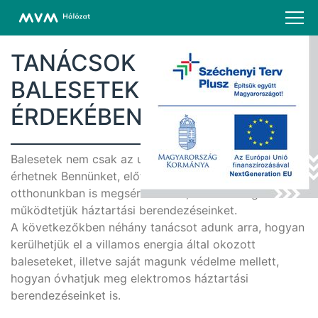
TANÁCSOK HÁZTARTÁSI
BALESETEK ELKERÜLÉSE
ÉRDEKÉBEN
Balesetek nem csak az utcán a közlekedés során
érhetnek Bennünket, előfordul, hogy saját
otthonunkban is megsérülhetünk, ha nem megfelelően
működtetjük háztartási berendezéseinket.
A következőkben néhány tanácsot adunk arra, hogyan
kerülhetjük el a villamos energia által okozott
baleseteket, illetve saját magunk védelme mellett,
hogyan óvhatjuk meg elektromos háztartási
berendezéseinket is.