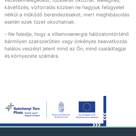
vezetékmelegedést, tűzesetet okozhat. Melegítés,
kávéfőzés, vízforralás közben ne hagyjuk felügyelet
nélkül a működő berendezéseket, mert meghibásodás
esetén ezek tüzet okozhatnak.
- Ne feledje, hogy a villamosenergia hálózatontörténő
bármilyen szakszerűtlen vagy önkényes beavatkozás
halálos veszélyt jelent mind az Ön, mind családtagjai
és környezete számára.