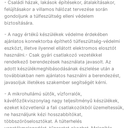
- Családi házak, lakások építésekor, átalakításakor,
felújításakor a villamos hálózat tervezése során
gondoljunk a túlfeszültség elleni védelem
biztosítására.
- A nagy értékű készülékek védelme érdekében
ajánlatos konnektorba építhető túlfeszültség-védelmi
eszközt, illetve ilyennel ellátott elektromos elosztót
használni.- Csak gyári csatlakozó vezetékkel
rendelkező berendezések használata javasolt. Az
adott készülékmeghibásodásának észlelése után a
továbbiakban nem ajánlatos használni a berendezést,
javasoljuk illetékes szakember segítségét kérni.
- A mikrohullámú sütők, vízforralók,
kávéfőzőkviszonylag nagy teljesítményű készülékek,
ezeket közvetlenül a fali csatlakozókból üzemeltessük,
ne használjunk kézi hosszabbítókat,
többszöröselosztókat. A túlterhelés