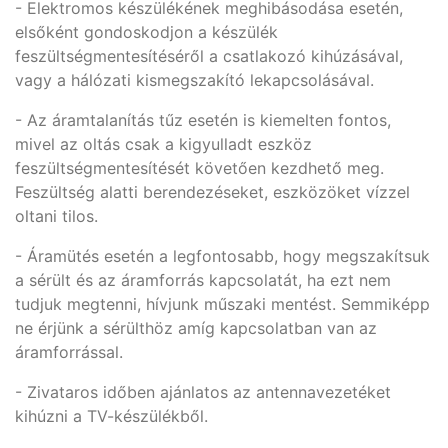
- Elektromos készülékének meghibásodása esetén,
elsőként gondoskodjon a készülék
feszültségmentesítéséről a csatlakozó kihúzásával,
vagy a hálózati kismegszakító lekapcsolásával.
- Az áramtalanítás tűz esetén is kiemelten fontos,
mivel az oltás csak a kigyulladt eszköz
feszültségmentesítését követően kezdhető meg.
Feszültség alatti berendezéseket, eszközöket vízzel
oltani tilos.
- Áramütés esetén a legfontosabb, hogy megszakítsuk
a sérült és az áramforrás kapcsolatát, ha ezt nem
tudjuk megtenni, hívjunk műszaki mentést. Semmiképp
ne érjünk a sérülthöz amíg kapcsolatban van az
áramforrással.
- Zivataros időben ajánlatos az antennavezetéket
kihúzni a TV-készülékből.