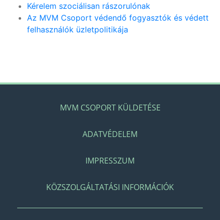
Kérelem szociálisan rászorulónak
Az MVM Csoport védendő fogyasztók és védett
felhasználók üzletpolitikája
MVM CSOPORT KÜLDETÉSE
ADATVÉDELEM
IMPRESSZUM
KÖZSZOLGÁLTATÁSI INFORMÁCIÓK