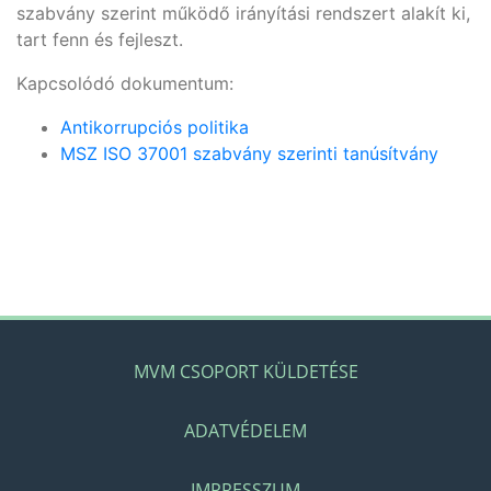
szabvány szerint működő irányítási rendszert alakít ki,
tart fenn és fejleszt.
Kapcsolódó dokumentum:
Antikorrupciós politika
MSZ ISO 37001 szabvány szerinti tanúsítvány
MVM CSOPORT KÜLDETÉSE
ADATVÉDELEM
IMPRESSZUM