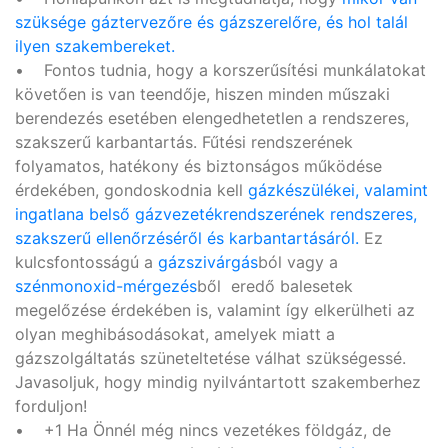
szüksége gáztervezőre és gázszerelőre, és hol talál
ilyen szakembereket.
• Fontos tudnia, hogy a korszerűsítési munkálatokat
követően is van teendője, hiszen minden műszaki
berendezés esetében elengedhetetlen a rendszeres,
szakszerű karbantartás. Fűtési rendszerének
folyamatos, hatékony és biztonságos működése
érdekében, gondoskodnia kell
gázkészülékei, valamint
ingatlana belső gázvezetékrendszerének rendszeres,
szakszerű ellenőrzéséről és karbantartásáról.
Ez
kulcsfontosságú a
gázszivárgás
ból vagy a
szénmonoxid-mérgezés
ből eredő balesetek
megelőzése érdekében is, valamint így elkerülheti az
olyan meghibásodásokat, amelyek miatt a
gázszolgáltatás szüneteltetése válhat szükségessé.
Javasoljuk, hogy mindig nyilvántartott szakemberhez
forduljon!
• +1 Ha Önnél még nincs vezetékes földgáz, de