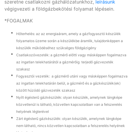
szeretne csatlakozni gázhálózatunkhoz,
leírásunk
végigvezeti a földgázbekötési folyamat lépésein.
*FOGALMAK
Hőterhelés: az az energiaáram, amely a gázfogyasztó készülék
folyamatos üzeme során a készülékbe áramlik, tulajdonképpen a
készülék működéséhez szükséges földgázigény
Csatlakozóvezeték: a gázmérő előtti vagy másképpen fogalmazva
az ingatlan telekhatárától a gázmérőig terjedő gázvezeték
szakasz
Fogyasztói vezeték: a gázmérő utáni vagy másképpen fogalmazva
az ingatlan telekhatárán belül, a gázmérő és a gázkészülék(ek)
között húzódó gázvezeték szakasz
Nyílt égésterű gázkészülék: olyan készülék, amelynek lángképe
közvetlenül is látható, közvetlen kapcsolatban van a felszerelés
helyének légterével
Zárt égésterű gázkészülék: olyan készülék, amelynek lángképe
nem látható, nincs közvetlen kapcsolatban a felszerelés helyének