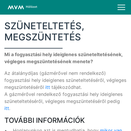
SZÜNETELTETÉS,
MEGSZÜNTETÉS
Mi a fogyasztási hely ideiglenes szüneteltetésének,
végleges megszüntetésének menete?
Az átalánydíjas (gázmérővel nem rendelkező)
fogyasztási hely ideiglenes szüneteltetéséről, végleges
megszüntetéséről
itt
tájékozódhat.
A gázmérővel rendelkező fogyasztási hely ideiglenes
szüneteltetéséről, végleges megszüntetéséről pedig
itt
.
TOVÁBBI INFORMÁCIÓK
• Honlapunkon azt is megtudhatja, hogy
mikor van