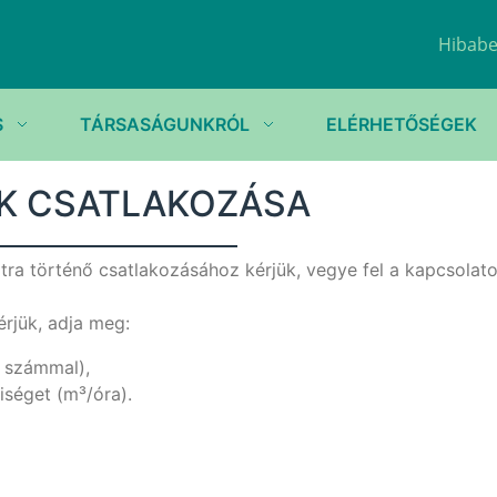
Hibabe
S
TÁRSASÁGUNKRÓL
ELÉRHETŐSÉGEK
K CSATLAKOZÁSA
ra történő csatlakozásához kérjük, vegye fel a kapcsolato
rjük, adja meg:
i számmal),
iséget (m³/óra).