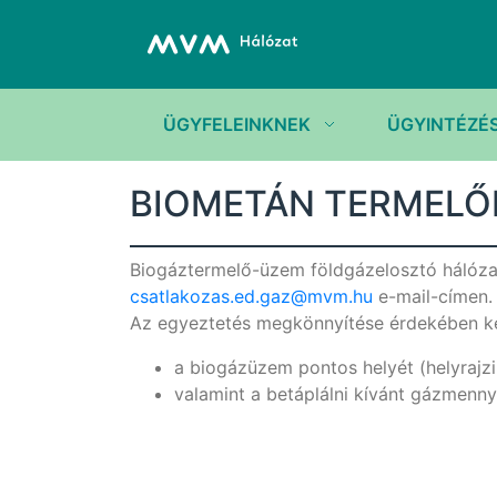
ÜGYFELEINKNEK
ÜGYINTÉZÉ
BIOMETÁN TERMELŐ
Biogáztermelő-üzem földgázelosztó hálózat
csatlakozas.ed.gaz@mvm.hu
e-mail-címen.
Az egyeztetés megkönnyítése érdekében ké
a biogázüzem pontos helyét (helyrajz
valamint a betáplálni kívánt gázmenny