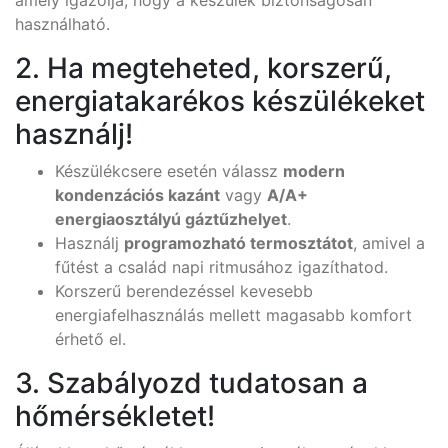
amely igazolja, hogy a készülék biztonságosan
használható.
2. Ha megteheted, korszerű,
energiatakarékos készülékeket
használj!
Készülékcsere esetén válassz
modern
kondenzációs kazánt
vagy
A/A+
energiaosztályú gáztűzhelyet
.
Használj
programozható termosztátot
, amivel a
fűtést a család napi ritmusához igazíthatod.
Korszerű berendezéssel kevesebb
energiafelhasználás mellett magasabb komfort
érhető el.
3. Szabályozd tudatosan a
hőmérsékletet!