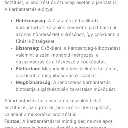
tisztítást, ellenőrzést és szükség esetén a javítást is.
A karbantartás előnyei:
Hatékonyság:
A tiszta és jól beállított,
karbantartott készülék kevesebb gázt használ
azonos hőmérséklet eléréséhez, így csökkenti a
fűtési költségeket.
Biztonság:
Csökkenti a károsanyag-kibocsátást,
valamint a szén-monoxid-mérgezés, a
gázszivárgás és a tűzveszély kockázatát.
Élettartam:
Megnöveli a készülék élettartamát,
csökkenti a meghibásodások számát.
Megbízhatóság:
A rendszeres karbantartás
biztosítja a gázkészülék zavartalan működést.
A karbantartás tartalmazza a készülék belső
tisztítását, az égőfejek, hőcserélők átvizsgálását,
valamint a működésellenőrzést is.
Fontos:
A karbantartásról mindig kérj munkalapot,