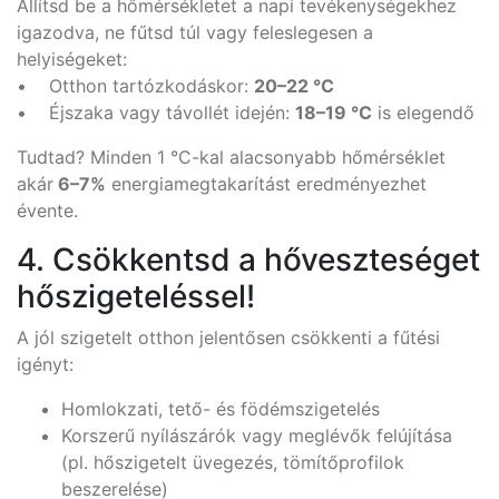
Állítsd be a hőmérsékletet a napi tevékenységekhez
igazodva, ne fűtsd túl vagy feleslegesen a
helyiségeket:
• Otthon tartózkodáskor:
20–22 °C
• Éjszaka vagy távollét idején:
18–19 °C
is elegendő
Tudtad? Minden 1 °C-kal alacsonyabb hőmérséklet
akár
6–7%
energiamegtakarítást eredményezhet
évente.
4. Csökkentsd a hőveszteséget
hőszigeteléssel!
A jól szigetelt otthon jelentősen csökkenti a fűtési
igényt:
Homlokzati, tető- és födémszigetelés
Korszerű nyílászárók vagy meglévők felújítása
(pl. hőszigetelt üvegezés, tömítőprofilok
beszerelése)