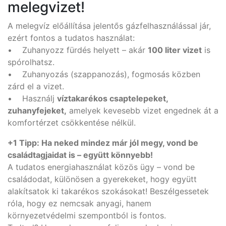
melegvizet!
A melegvíz előállítása jelentős gázfelhasználással jár,
ezért fontos a tudatos használat:
• Zuhanyozz fürdés helyett – akár
100 liter vizet
is
spórolhatsz.
• Zuhanyozás (szappanozás), fogmosás közben
zárd el a vizet.
• Használj
víztakarékos csaptelepeket,
zuhanyfejeket,
amelyek kevesebb vizet engednek át a
komfortérzet csökkentése nélkül.
+1 Tipp: Ha neked mindez már jól megy, vond be
családtagjaidat is – együtt könnyebb!
A tudatos energiahasználat közös ügy – vond be
családodat, különösen a gyerekeket, hogy együtt
alakítsatok ki takarékos szokásokat! Beszélgessetek
róla, hogy ez nemcsak anyagi, hanem
környezetvédelmi szempontból is fontos.