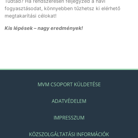
Tudtad? Ha rendszeresen feljegyzed a havi
fogyasztásodat, könnyebben tűzhetsz ki elérhető
megtakarítási célokat!
Kis lépések – nagy eredmények!
MVM CSOPORT KÜLDETÉSE
ADATVÉDELEM
IMPRESSZUM
KÖZSZOLGÁLTATÁSI INFORMÁCIÓK