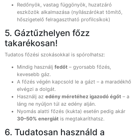
Redőnyök, vastag függönyök, huzatzáró
eszközök alkalmazása (nyílászárókat tömítő,
hőszigetelő felragasztható profilcsíkok)
5. Gáztűzhelyen főzz
takarékosan!
Tudatos főzési szokásokkal is spórolhatsz:
Mindig használj
fedőt
– gyorsabb főzés,
kevesebb gáz.
A főzés végén kapcsold le a gázt – a maradékhő
elvégzi a dolgát.
Használj az
edény méretéhez igazodó égőt
– a
láng ne nyúljon túl az edény alján.
Nyomás alatti főzés (kukta) esetén pedig akár
30–50% energiát
is megtakaríthatsz.
6. Tudatosan használd a