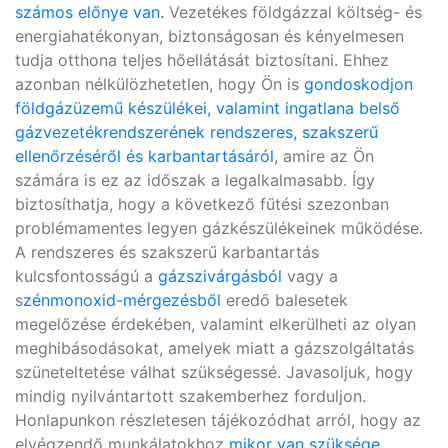
számos előnye van.
Vezetékes földgázzal költség- és
energiahatékonyan, biztonságosan és kényelmesen
tudja otthona teljes hőellátását biztosítani. Ehhez
azonban nélkülözhetetlen, hogy Ön is
gondoskodjon
földgázüzemű készülékei, valamint ingatlana belső
gázvezetékrendszerének rendszeres, szakszerű
ellenőrzéséről és karbantartásáról
, amire az Ön
számára is ez az időszak a legalkalmasabb. Így
biztosíthatja, hogy a következő fűtési szezonban
problémamentes legyen gázkészülékeinek működése.
A rendszeres és szakszerű karbantartás
kulcsfontosságú a
gázszivárgásból
vagy a
s
zénmonoxid-mérgezésből
eredő balesetek
megelőzése érdekében, valamint elkerülheti az olyan
meghibásodásokat, amelyek miatt a gázszolgáltatás
szüneteltetése válhat szükségessé. Javasoljuk, hogy
mindig nyilvántartott szakemberhez forduljon.
Honlapunkon részletesen tájékozódhat arról, hogy az
elvégzendő munkálatokhoz
mikor van szüksége