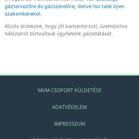
gáztervezőre és gázszerelőre, illetve hol talál ilyen
szakembereket.
Közös érdekünk, hogy jól karbantartott, üzembiztos
hálózatról biztosítsuk ügyfeleink gázellátását.
MVM CSOPORT KÜLDETÉSE
ADATVÉDELEM
IMPRESSZUM