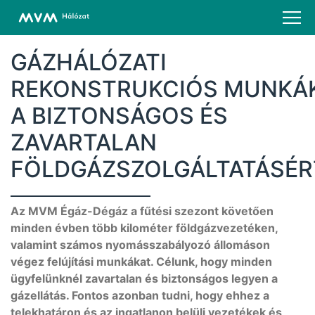
GÁZHÁLÓZATI
REKONSTRUKCIÓS MUNKÁ
A BIZTONSÁGOS ÉS
ZAVARTALAN
FÖLDGÁZSZOLGÁLTATÁSÉR
Az MVM Égáz-Dégáz a fűtési szezont követően
minden évben több kilométer földgázvezetéken,
valamint számos nyomásszabályozó állomáson
végez felújítási munkákat. Célunk, hogy minden
ügyfelünknél zavartalan és biztonságos legyen a
gázellátás. Fontos azonban tudni, hogy ehhez a
telekhatáron és az ingatlanon belüli vezetékek és