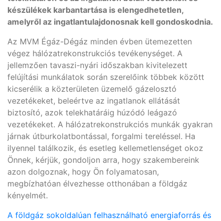
készülékek karbantartása is elengedhetetlen,
amelyről az ingatlantulajdonosnak kell gondoskodnia.
Az MVM Égáz-Dégáz minden évben ütemezetten
végez hálózatrekonstrukciós tevékenységet. A
jellemzően tavaszi-nyári időszakban kivitelezett
felújítási munkálatok során szerelőink többek között
kicserélik a közterületen üzemelő gázelosztó
vezetékeket, beleértve az ingatlanok ellátását
biztosító, azok telekhatáráig húzódó leágazó
vezetékeket. A hálózatrekonstrukciós munkák gyakran
járnak útburkolatbontással, forgalmi tereléssel. Ha
ilyennel találkozik, és esetleg kellemetlenséget okoz
Önnek, kérjük, gondoljon arra, hogy szakembereink
azon dolgoznak, hogy Ön folyamatosan,
megbízhatóan élvezhesse otthonában a földgáz
kényelmét.
A földgáz sokoldalúan felhasználható energiaforrás és