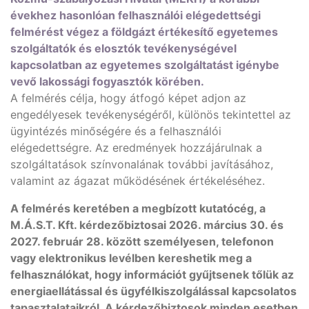
évekhez hasonlóan felhasználói elégedettségi
felmérést végez a földgázt értékesítő egyetemes
szolgáltatók és elosztók tevékenységével
kapcsolatban az egyetemes szolgáltatást igénybe
vevő lakossági fogyasztók körében.
A felmérés célja, hogy átfogó képet adjon az
engedélyesek tevékenységéről, különös tekintettel az
ügyintézés minőségére és a felhasználói
elégedettségre. Az eredmények hozzájárulnak a
szolgáltatások színvonalának további javításához,
valamint az ágazat működésének értékeléséhez.
A felmérés keretében a megbízott kutatócég, a
M.Á.S.T. Kft. kérdezőbiztosai 2026. március 30. és
2027. február 28. között személyesen, telefonon
vagy elektronikus levélben kereshetik meg a
felhasználókat, hogy információt gyűjtsenek tőlük az
energiaellátással és ügyfélkiszolgálással kapcsolatos
tapasztalataikról. A kérdezőbiztosok minden esetben