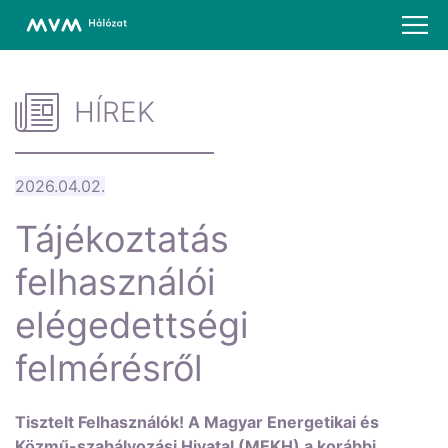
HÍREK
2026.04.02.
Tájékoztatás
felhasználói
elégedettségi
felmérésről
Tisztelt Felhasználók! A Magyar Energetikai és
Közmű-szabályozási Hivatal (MEKH) a korábbi