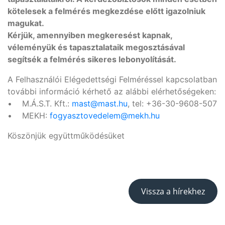
kötelesek a felmérés megkezdése előtt igazolniuk
magukat.
Kérjük, amennyiben megkeresést kapnak,
véleményük és tapasztalataik megosztásával
segítsék a felmérés sikeres lebonyolítását.
A Felhasználói Elégedettségi Felméréssel kapcsolatban
további információ kérhető az alábbi elérhetőségeken:
• M.Á.S.T. Kft.:
mast@mast.hu
, tel: +36-30-9608-507
• MEKH:
fogyasztovedelem@mekh.hu
Köszönjük együttműködésüket
Vissza a hírekhez