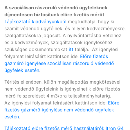
A szociálisan rászoruló védendő ügyfeleknek
díjmentesen biztosítunk előre fizetős mérőt
.
Tájékoztató kiadványunkból
megtudhatja, hogy ki
számít védendő ügyfélnek, és milyen kedvezményekre,
szolgáltatásokra jogosult. A nyilvántartásba vételhez
és a kedvezmények, szolgáltatások igényléséhez
szükséges dokumentumokat
itt
találja. Az igénylési
folyamat leírásáért kattintson ide:
Előre fizetős
gázmérő igénylése szociálisan rászoruló védendő
ügyfelek esetén
.
Térítés ellenében, külön megállapodás megkötésével
nem védendő ügyfeleink is igényelhetik előre fizetős
mérő felszerelését 4 m3/óra teljesítményhatárig.
Az igénylési folyamat leírásáért kattintson ide:
Előre
fizetős gázmérő igénylése nem védendő ügyfelek
esetén
.
Tájékoztató előre fizetős mérő használatáról: Itron G4