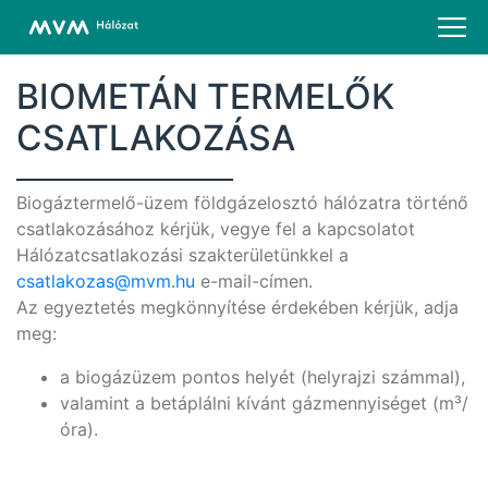
BIOMETÁN TERMELŐK
CSATLAKOZÁSA
Biogáztermelő-üzem földgázelosztó hálózatra történő
csatlakozásához kérjük, vegye fel a kapcsolatot
Hálózatcsatlakozási szakterületünkkel a
csatlakozas@mvm.hu
e-mail-címen.
Az egyeztetés megkönnyítése érdekében kérjük, adja
meg:
a biogázüzem pontos helyét (helyrajzi számmal),
valamint a betáplálni kívánt gázmennyiséget (m³/
óra).