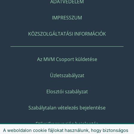
ADATVÉDELEM
IMPRESSZUM
KÖZSZOLGÁLTATÁSI INFORMÁCIÓK
Az MVM Csoport küldetése
Üzletszabályzat
Elosztói szabályzat
Szabálytalan vételezés bejelentése
Etikai/korrupciós bejelentés
A weboldalon cookie fájlokat használunk, hogy biztonságos