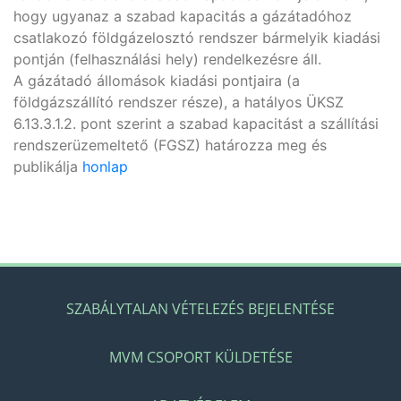
hogy ugyanaz a szabad kapacitás a gázátadóhoz
csatlakozó földgázelosztó rendszer bármelyik kiadási
pontján (felhasználási hely) rendelkezésre áll.
A gázátadó állomások kiadási pontjaira (a
földgázszállító rendszer része), a hatályos ÜKSZ
6.13.3.1.2. pont szerint a szabad kapacitást a szállítási
rendszerüzemeltető (FGSZ) határozza meg és
publikálja
honlap
SZABÁLYTALAN VÉTELEZÉS BEJELENTÉSE
MVM CSOPORT KÜLDETÉSE