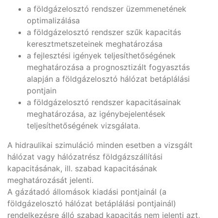
a földgázelosztó rendszer üzemmenetének
optimalizálása
a földgázelosztó rendszer szűk kapacitás
keresztmetszeteinek meghatározása
a fejlesztési igények teljesíthetőségének
meghatározása a prognosztizált fogyasztás
alapján a földgázelosztó hálózat betáplálási
pontjain
a földgázelosztó rendszer kapacitásainak
meghatározása, az igénybejelentések
teljesíthetőségének vizsgálata.
A hidraulikai szimuláció minden esetben a vizsgált
hálózat vagy hálózatrész földgázszállítási
kapacitásának, ill. szabad kapacitásának
meghatározását jelenti.
A gázátadó állomások kiadási pontjainál (a
földgázelosztó hálózat betáplálási pontjainál)
rendelkezésre álló szabad kapacitás nem jelenti azt,