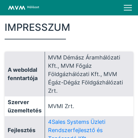
IMPRESSZUM
MVM Démász Áramhálózati
Kft., MVM Főgáz
A weboldal
Földgázhálózati Kft., MVM
fenntartója
Égáz-Dégáz Földgázhálózati
Zrt.
Szerver
MVMI Zrt.
üzemeltetés
4Sales Systems Üzleti
Fejlesztés
Rendszerfejlesztő és