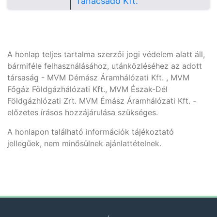
Tanácsadó Kft.
A honlap teljes tartalma szerzői jogi védelem alatt áll,
bármiféle felhasználásához, utánközléséhez az adott
társaság - MVM Démász Áramhálózati Kft. , MVM
Főgáz Földgázhálózati Kft., MVM Észak-Dél
Földgázhlózati Zrt. MVM Émász Áramhálózati Kft. -
előzetes írásos hozzájárulása szükséges.
A honlapon található információk tájékoztató
jellegűek, nem minősülnek ajánlattételnek.