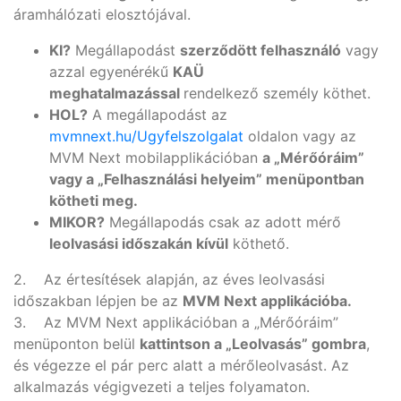
áramhálózati elosztójával.
KI?
Megállapodást
szerződött felhasználó
vagy
azzal egyenérékű
KAÜ
meghatalmazással
rendelkező személy köthet.
HOL?
A megállapodást az
mvmnext.hu/Ugyfelszolgalat
oldalon vagy az
MVM Next mobilapplikációban
a „Mérőóráim”
vagy a „Felhasználási helyeim” menüpontban
kötheti meg.
MIKOR?
Megállapodás csak az adott mérő
leolvasási időszakán kívül
köthető.
2. Az értesítések alapján, az éves leolvasási
időszakban lépjen be az
MVM Next applikációba.
3. Az MVM Next applikációban a „Mérőóráim”
menüponton belül
kattintson a „Leolvasás” gombra
,
és végezze el pár perc alatt a mérőleolvasást. Az
alkalmazás végigvezeti a teljes folyamaton.