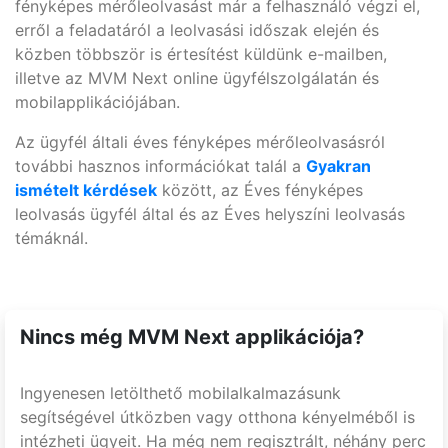
fényképes mérőleolvasást már a felhasználó végzi el,
erről a feladatáról a leolvasási időszak elején és
közben többször is értesítést küldünk e-mailben,
illetve az MVM Next online ügyfélszolgálatán és
mobilapplikációjában.
Az ügyfél általi éves fényképes mérőleolvasásról
további hasznos információkat talál a
Gyakran
ismételt kérdések
között, az Éves fényképes
leolvasás ügyfél által és az Éves helyszíni leolvasás
témáknál.
Nincs még MVM Next applikációja?
Ingyenesen letölthető mobilalkalmazásunk
segítségével útközben vagy otthona kényelméből is
intézheti ügyeit. Ha még nem regisztrált, néhány perc