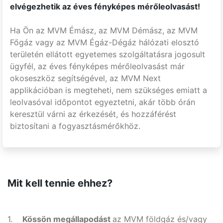
elvégezhetik az éves fényképes mérőleolvasást!
Ha Ön az MVM Émász, az MVM Démász, az MVM
Főgáz vagy az MVM Égáz-Dégáz hálózati elosztó
területén ellátott egyetemes szolgáltatásra jogosult
ügyfél, az éves fényképes mérőleolvasást már
okoseszköz segítségével, az MVM Next
applikációban is megteheti, nem szükséges emiatt a
leolvasóval időpontot egyeztetni, akár több órán
keresztül várni az érkezését, és hozzáférést
biztosítani a fogyasztásmérőkhöz.
Mit kell tennie ehhez?
1.
Kössön megállapodást
az MVM földgáz és/vagy