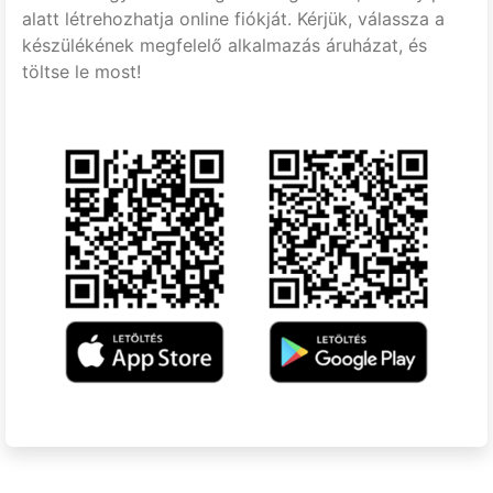
alatt létrehozhatja online fiókját. Kérjük, válassza a
készülékének megfelelő alkalmazás áruházat, és
töltse le most!