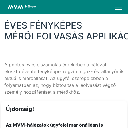
ÉVES FÉNYKÉPES
MÉRŐLEOLVASÁS APPLIKÁ
A pontos éves elszámolás érdekében a hálózati
elosztó évente fényképpel rögzíti a gáz- és villanyórák
aktuális mérőállását. Az ügyfél szerepe ebben a
folyamatban az, hogy biztosítsa a leolvasást végző
személy hozzáférését a mérőkhöz.
Újdonság!
Az MVM-hálózatok ügyfelei már önállóan is