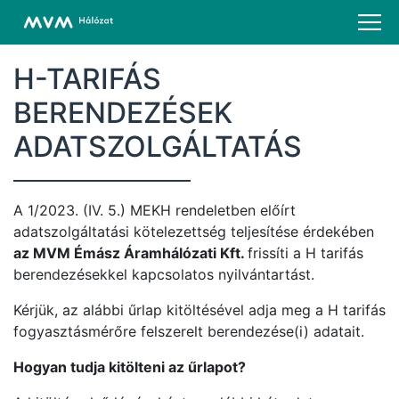
H-TARIFÁS
BERENDEZÉSEK
ADATSZOLGÁLTATÁS
A 1/2023. (IV. 5.) MEKH rendeletben előírt
adatszolgáltatási kötelezettség teljesítése érdekében
az MVM Émász Áramhálózati Kft.
frissíti a H tarifás
berendezésekkel kapcsolatos nyilvántartást.
Kérjük, az alábbi űrlap kitöltésével adja meg a H tarifás
fogyasztásmérőre felszerelt berendezése(i) adatait.
Hogyan tudja kitölteni az űrlapot?