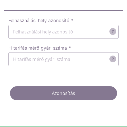
Felhasználási hely azonosító
*
?
H tarifás mérő gyári száma
*
?
Azonosítás