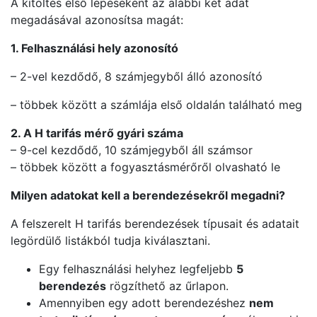
A kitöltés első lépéseként az alábbi két adat
megadásával azonosítsa magát:
1. Felhasználási hely azonosító
– 2-vel kezdődő, 8 számjegyből álló azonosító
– többek között a számlája első oldalán található meg
2. A H tarifás mérő gyári száma
– 9-cel kezdődő, 10 számjegyből áll számsor
– többek között a fogyasztásmérőről olvasható le
Milyen adatokat kell a berendezésekről megadni?
A felszerelt H tarifás berendezések típusait és adatait
legördülő listákból tudja kiválasztani.
Egy felhasználási helyhez legfeljebb
5
berendezés
rögzíthető az űrlapon.
Amennyiben egy adott berendezéshez
nem