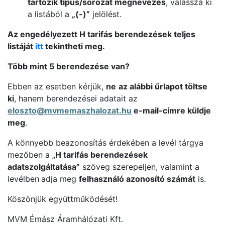
tartozik típus/sorozat megnevezés
, válassza ki
a listából a
„(-)”
jelölést.
Az engedélyezett H tarifás berendezések teljes
listáját
itt
tekintheti meg.
Több mint 5 berendezése van?
Ebben az esetben kérjük,
ne
az alábbi űrlapot töltse
ki
, hanem berendezései adatait az
eloszto@mvmemaszhalozat.hu
e-mail-címre küldje
meg
.
A könnyebb beazonosítás érdekében a levél tárgya
mezőben a „
H tarifás berendezések
adatszolgáltatása”
szöveg szerepeljen, valamint a
levélben
adja meg
felhasználó azonosító számát
is.
Köszönjük együttműködését!
MVM Émász Áramhálózati Kft.