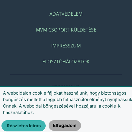
ADATVÉDELEM
MVM CSOPORT KÜLDETÉSE
IMPRESSZUM
ELOSZTÓHÁLÓZATOK
Impresszum
A weboldalon cookie fájlokat használunk, hogy biztonságos
böngészés mellett a legjobb felhasználói élményt nyújthassu
Önnek. A weboldal böngészésével hozzájárul a cookie-k
használatához.
Elfogadom
Részletes leírás
© 2021 MVM