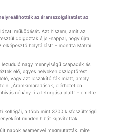
elyreállították az áramszolgáltatást az
álózati működését. Azt hiszem, amit az
esztül dolgoztak éjjel-nappal, hogy újra
 elképesztő helytállást” – mondta Mátrai
en lezúduló nagy mennyiségű csapadék és
éztek elő, egyes helyeken oszloptörést
lő, vagy azt leszakító fák miatt, amely
etein. „Áramkimaradások, elérhetetlen
ihívás néhány óra leforgása alatt” – emelte
 kollégái, a több mint 3700 kisfeszültségű
ényeként minden hibát kijavítottak.
lmúlt napok eseményei megmutatták, mire