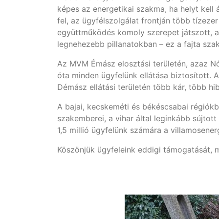
képes az energetikai szakma, ha helyt kell
fel, az ügyfélszolgálat frontján több tízeze
együttműködés komoly szerepet játszott, ah
legnehezebb pillanatokban – ez a fajta szak
Az MVM Émász elosztási területén, azaz N
óta minden ügyfelünk ellátása biztosított. 
Démász ellátási területén több kár, több hi
A bajai, kecskeméti és békéscsabai régiókb
szakemberei, a vihar által leginkább sújtot
1,5 millió ügyfelünk számára a villamosenerg
Köszönjük ügyfeleink eddigi támogatását, 