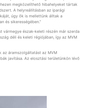
ehezen megközelíthető hibahelyeket tártak
szert. A helyreállításban az iparági
ját, úgy ők is mellettünk álltak a
ban és sikerességében.”
t vármegye észak-keleti részén már szerda
szág déli és keleti régiójában, így az MVM
ták az áramszolgáltatást az MVM
bák javítása. Az elosztási területünkön lévő