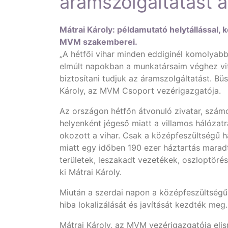
áramszolgáltatást
Mátrai Károly: példamutató helytállással, 
MVM szakemberei.
„A hétfői vihar minden eddiginél komolyabb
elmúlt napokban a munkatársaim véghez vitte
biztosítani tudjuk az áramszolgáltatást. B
Károly, az MVM Csoport vezérigazgatója.
Az országon hétfőn átvonuló zivatar, szám
helyenként jégeső miatt a villamos hálózat
okozott a vihar. Csak a középfeszültségű h
miatt egy időben 190 ezer háztartás maradt
területek, leszakadt vezetékek, oszloptörés
ki Mátrai Károly.
Miután a szerdai napon a középfeszültségű
hiba lokalizálását és javítását kezdték me
Mátrai Károly, az MVM vezérigazgatója elis