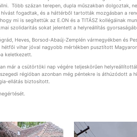
 állni. Több százan terepen, dupla műszakban dolgoztak, n
r hívást fogadtak, és a háttérből tartották mozgásban a rend
ogy mi is segítettük az E.ON és a TITÁSZ kollégáinak munká
mai szolidaritás sokat jelentett a helyreállítás gyorsaságá
ógrád, Heves, Borsod-Abaúj-Zemplén vármegyékben és Pes
A hétfői vihar jóval nagyobb mértékben pusztított Magyaror
ba keletkezett.
an már a csütörtöki nap végére teljeskörűen helyreállítot
t szegedi régióban azonban még péntekre is áthúzódott a hi
ia-ellátás biztosított.
megértését.