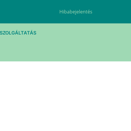
Hibabejelentés
TSZOLGÁLTATÁS