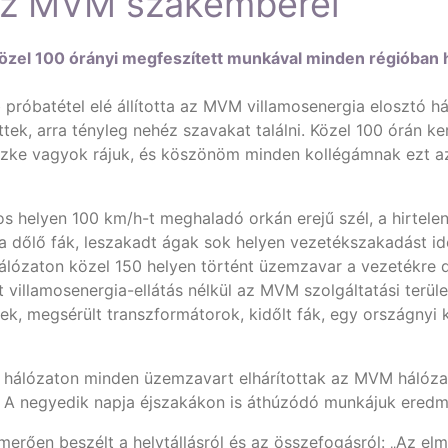
 az MVM szakemberei
közel 100 órányi megfeszített munkával minden régióban h
 próbatétel elé állította az MVM villamosenergia elosztó h
k, arra tényleg nehéz szavakat találni. Közel 100 órán ker
üszke vagyok rájuk, és köszönöm minden kollégámnak ezt az
os helyen 100 km/h-t meghaladó orkán erejű szél, a hirtel
ra dőlő fák, leszakadt ágak sok helyen vezetékszakadást id
álózaton közel 150 helyen történt üzemzavar a vezetékre dő
 villamosenergia-ellátás nélkül az MVM szolgáltatási terül
ek, megsérült transzformátorok, kidőlt fák, egy országnyi k
 hálózaton minden üzemzavart elhárítottak az MVM hálózati
g. A negyedik napja éjszakákon is áthúzódó munkájuk eredm
merően beszélt a helytállásról és az összefogásról: „Az e