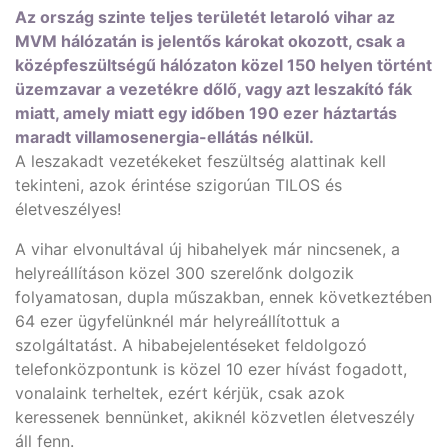
Az ország szinte teljes területét letaroló vihar az
MVM hálózatán is jelentős károkat okozott, csak a
középfeszültségű hálózaton közel 150 helyen történt
üzemzavar a vezetékre dőlő, vagy azt leszakító fák
miatt, amely miatt egy időben 190 ezer háztartás
maradt villamosenergia-ellátás nélkül.
A leszakadt vezetékeket feszültség alattinak kell
tekinteni, azok érintése szigorúan TILOS és
életveszélyes!
A vihar elvonultával új hibahelyek már nincsenek, a
helyreállításon közel 300 szerelőnk dolgozik
folyamatosan, dupla műszakban, ennek következtében
64 ezer ügyfelünknél már helyreállítottuk a
szolgáltatást. A hibabejelentéseket feldolgozó
telefonközpontunk is közel 10 ezer hívást fogadott,
vonalaink terheltek, ezért kérjük, csak azok
keressenek bennünket, akiknél közvetlen életveszély
áll fenn.