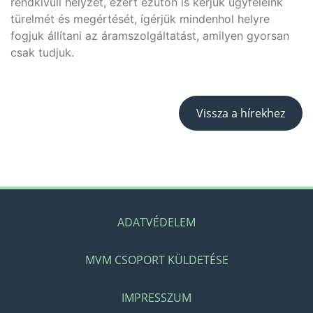
rendkívüli helyzet, ezért ezúton is kérjük ügyfeleink
türelmét és megértését, ígérjük mindenhol helyre
fogjuk állítani az áramszolgáltatást, amilyen gyorsan
csak tudjuk.
Vissza a hírekhez
ADATVÉDELEM
MVM CSOPORT KÜLDETÉSE
IMPRESSZUM