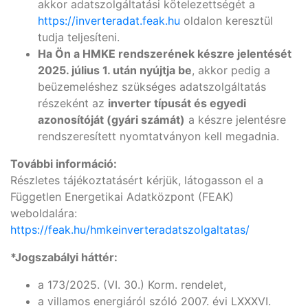
akkor adatszolgáltatási kötelezettségét a
https://inverteradat.feak.hu
oldalon keresztül
tudja teljesíteni.
Ha Ön a HMKE rendszerének készre jelentését
2025. július 1. után nyújtja be
, akkor pedig a
beüzemeléshez szükséges adatszolgáltatás
részeként az
inverter típusát és egyedi
azonosítóját (gyári számát)
a készre jelentésre
rendszeresített nyomtatványon kell megadnia.
További információ:
Részletes tájékoztatásért kérjük, látogasson el a
Független Energetikai Adatközpont (FEAK)
weboldalára:
https://feak.hu/hmkeinverteradatszolgaltatas/
*Jogszabályi háttér:
a 173/2025. (VI. 30.) Korm. rendelet,
a villamos energiáról szóló 2007. évi LXXXVI.