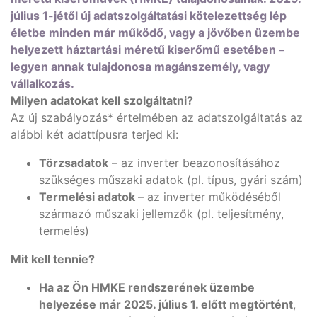
július 1-jétől új adatszolgáltatási kötelezettség lép
életbe minden már működő, vagy a jövőben üzembe
helyezett háztartási méretű kiserőmű esetében –
legyen annak tulajdonosa magánszemély, vagy
vállalkozás.
Milyen adatokat kell szolgáltatni?
Az új szabályozás* értelmében az adatszolgáltatás az
alábbi két adattípusra terjed ki:
Törzsadatok
– az inverter beazonosításához
szükséges műszaki adatok (pl. típus, gyári szám)
Termelési adatok
– az inverter működéséből
származó műszaki jellemzők (pl. teljesítmény,
termelés)
Mit kell tennie?
Ha az Ön HMKE rendszerének üzembe
helyezése már 2025. július 1. előtt megtörtént
,