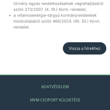
törvény egyes rendelkezéseinek végrehajtásáról
szóló 273/2007. (X. 19.) Korm. rendelet,
a villamosenergia-tárgyú kormányrendeletek
módosításáról szóló 466/2024. (XII. 30.) Korm.
rendelet.
Vissza a hírekhez
ADATVÉDELEM
MVM CSOPORT KÜLDETÉSE