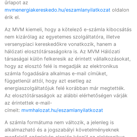
űrlapot az
mvmenergiakereskedo.hu/eszamlanyilatkozat
oldalon
érik el.
Az MVM kiemeli, hogy a kötelező e-számla kibocsátás
nem kizárólag az egyetemes szolgáltatóra, illetve
versenypiaci kereskedőkre vonatkozik, hanem a
hálózati elosztótársaságokra is. Az MVM Hálózati
társaságai külön felkeresik az érintett vállalkozásokat,
hogy az elosztó felé is megadják az elektronikus
számla fogadására alkalmas e-mail címüket,
függetlenül attól, hogy azt esetleg az
energiaszolgáltatójuk felé korábban már megtették.
Az elosztótársaságok az alábbi elérhetőségen várják
az érintettek e-mail-
címeit:
mvmhalozat.hu/eszamlanyilatkozat
A számla formátuma nem változik, a jelenleg is
alkalmazható és a jogszabályi követelményeknek