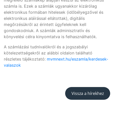
megfelelő számlakép alapján készül az elektronikus
számla is. Ezek a számlák ugyanakkor kizárólag
elektronikus formában hitelesek (időbélyegzővel és
elektronikus aláírással ellátottak), digitális
megőrzésükről az érintett ügyfeleknek kell
gondoskodniuk. A számlák adminisztratív és
könyvelési célra kinyomtatva is felhasználhatók.
A számlázási tudnivalókról és a jogszabályi
kötelezettségekről az alábbi oldalon található
részletes tájékoztató:
mvmnext.hu/eszamla/kerdesek-
valaszok
Vissza a hírekhez