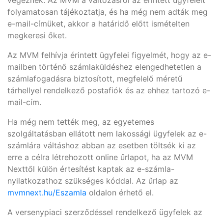
végeznek. Az MVM a változásról az érintett ügyfeleit
folyamatosan tájékoztatja, és ha még nem adták meg
e-mail-címüket, akkor a határidő előtt ismételten
megkeresi őket.
Az MVM felhívja érintett ügyfelei figyelmét, hogy az e-
mailben történő számlaküldéshez elengedhetetlen a
számlafogadásra biztosított, megfelelő méretű
tárhellyel rendelkező postafiók és az ehhez tartozó e-
mail-cím.
Ha még nem tették meg, az egyetemes
szolgáltatásban ellátott nem lakossági ügyfelek az e-
számlára váltáshoz abban az esetben töltsék ki az
erre a célra létrehozott online űrlapot, ha az MVM
Nexttől külön értesítést kaptak az e-számla-
nyilatkozathoz szükséges kóddal. Az űrlap az
mvmnext.hu/Eszamla
oldalon érhető el.
A versenypiaci szerződéssel rendelkező ügyfelek az