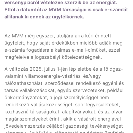
versenypiacról vételezve szerzik be az energiát.
Ettől a dátumtól az MVM társaságai is csak e-számlát
állítanak ki ennek az ügyfélkörnek.
Az MVM még egyszer, utoljára arra kéri érintett
ügyfeleit, hogy saját érdekükben mielőbb adják meg
e-számla fogadásra alkalmas e-mail-címüket, ezzel
megfelelve a jogszabályi kötelezettségnek.
A változás 2025. július 1-jén lép életbe és a földgáz-
valamint villamosenergia-vásárlási és/vagy
hálózathasználati szerződéssel rendelkező egyéni és
társas vállalkozásokat, egyéb szervezeteket, például
önkormányzatokat, a jogi személyiséggel nem
rendelkező vallási közösséget, sportegyesületeket,
közhasznú társaságokat, alapítványokat, és az olyan
magánszemélyeket érinti, akik a vásárolt energiával
jövedelemszerzés céljából gazdasági tevékenységet