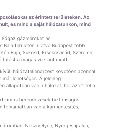
csolásokat az érintett területeken. Az
nult, és mind a saját hálózatunkon, mind
M Főgáz gázmérőket és
aja területén, illetve Budapest több
etén Baja, Sükösd, Érsekcsanád, Szeremle,
ltatást a magas vízszint miatt.
kívüli hálózatellenőrzést követően azonnal
 már lehetséges. A jelenleg
n állapotban van a hálózat, hol ázott fel a
elektromos berendezések biztonságos
nen folyamatban van a kármentesítés,
omáromban, Neszmélyen, Nyergesújfalun,