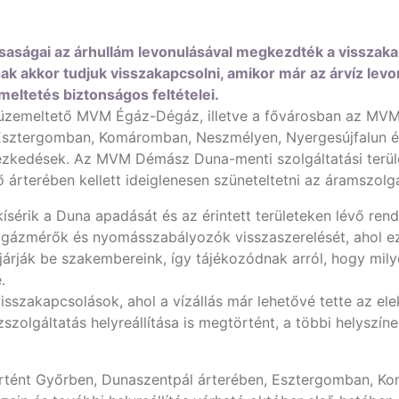
aságai az árhullám levonulásával megkezdték a visszakap
sak akkor tudjuk visszakapcsolni, amikor már az árvíz levo
meltetés biztonságos feltételei.
t üzemeltető MVM Égáz-Dégáz, illetve a fővárosban az MV
sztergomban, Komáromban, Neszmélyen, Nyergesújfalun és B
ntézkedések. Az MVM Démász Duna-menti szolgáltatási terül
 árterében kellett ideiglenesen szüneteltetni az áramszolgá
érik a Duna apadását és az érintett területeken lévő rend
a gázmérők és nyomásszabályozók visszaszerelését, ahol ez
árják be szakembereink, így tájékozódnak arról, hogy milye
e.
visszakapcsolások, ahol a vízállás már lehetővé tette az 
szolgáltatás helyreállítása is megtörtént, a többi helyszí
történt Győrben, Dunaszentpál árterében, Esztergomban, K