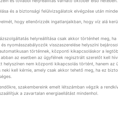
szein és további helyreállítás várható október első hetében.
lása és a biztonsági felülvizsgálatok elvégzése után minde
gyelmét, hogy ellenőrizzék ingatlanjaikban, hogy víz alá kerü
 gázszolgáltatás helyreállítása csak akkor történhet meg, 
 és nyomásszabályozók visszaszerelése helyszíni bejárosok
utomatikusan történnek, központi kikapcsoláskor a legtöb
abban az esetben az ügyfélnek regisztrált szerelőt kell hí
ett helyszínen nem központi kikapcsolás történt, hanem az 
s neki kell kérnie, amely csak akkor tehető meg, ha ez bizt
kséges.
eendőkre, szakembereink emelt létszámban végzik a rendkív
zaállítjuk a zavartalan energiaellátást mindenhol.