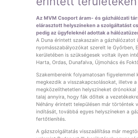
érintett területeken
Az MVM Csoport áram- és gázhálózati társ
elárasztott helyszíneken a szolgáltatást c
pedig az ügyfeleknél adottak a hálózatüze
A Duna érintett szakaszain a gázhálózato
nyomásszabályozókat szerelt le Győrben, E
kerületében is szükségesek voltak ilyen i
Harta, Ordas, Dunafalva, Újmohács és Foktő
Szakembereink folyamatosan figyelemmel kís
megkezdik a visszakapcsolásokat, illetve 
megközelíthetetlen helyszíneket drónokkal j
talaj annyira, hogy fák dőltek a vezetékekr
Néhány érintett településen már történtek 
indítását, továbbá egyes helyszíneken a gáz
fertőtlenítés.
A gázszolgáltatás visszaállítása már meg