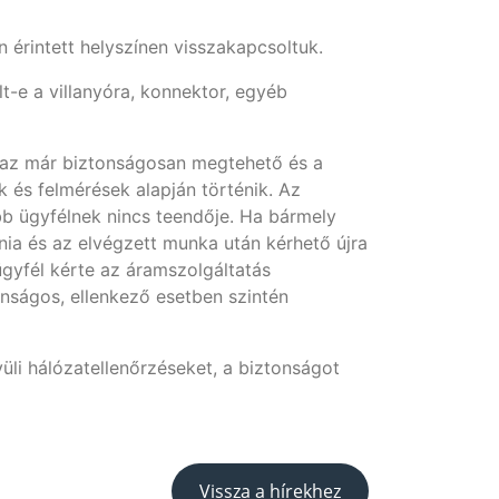
n érintett helyszínen visszakapcsoltuk.
lt-e a villanyóra, konnektor, egyéb
ha az már biztonságosan megtehető és a
 és felmérések alapján történik. Az
b ügyfélnek nincs teendője. Ha bármely
vnia és az elvégzett munka után kérhető újra
ügyfél kérte az áramszolgáltatás
onságos, ellenkező esetben szintén
üli hálózatellenőrzéseket, a biztonságot
Vissza a hírekhez