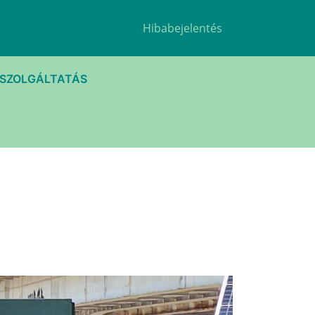
Hibabejelentés
TSZOLGÁLTATÁS