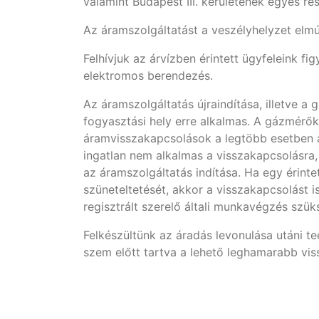
valamint Budapest III. kerületének egyes ré
Az áramszolgáltatást a veszélyhelyzet elmú
Felhívjuk az árvízben érintett ügyfeleink fi
elektromos berendezés.
Az áramszolgáltatás újraindítása, illetve a
fogyasztási hely erre alkalmas. A gázmérők
áramvisszakapcsolások a legtöbb esetben a
ingatlan nem alkalmas a visszakapcsolásra, 
az áramszolgáltatás indítása. Ha egy érint
szüneteltetését, akkor a visszakapcsolást i
regisztrált szerelő általi munkavégzés szü
Felkészültünk az áradás levonulása utáni t
szem előtt tartva a lehető leghamarabb viss