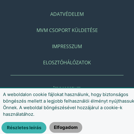
ADATVÉDELEM
MVM CSOPORT KÜLDETÉSE
IMPRESSZUM
ELOSZTÓHÁLÓZATOK
Impresszum
A weboldalon cookie fájlokat használunk, hogy biztonságos
böngészés mellett a legjobb felhasználói élményt nyújthassu
Önnek. A weboldal böngészésével hozzájárul a cookie-k
használatához.
Elfogadom
Részletes leírás
© 2021 MVM