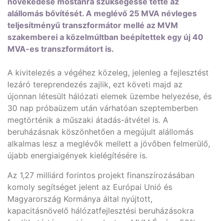
növekedése mostanra szükségessé tette az
alállomás bővítését. A meglévő 25 MVA névleges
teljesítményű transzformátor mellé az MVM
szakemberei a közelmúltban beépítettek egy új 40
MVA-es transzformátort is.
A kivitelezés a végéhez közeleg, jelenleg a fejlesztést
lezáró tereprendezés zajlik, ezt követi majd az
újonnan létesült hálózati elemek üzembe helyezése, és
30 nap próbaüzem után várhatóan szeptemberben
megtörténik a műszaki átadás-átvétel is. A
beruházásnak köszönhetően a megújult alállomás
alkalmas lesz a meglévők mellett a jövőben felmerülő,
újabb energiaigények kielégítésére is.
Az 1,27 milliárd forintos projekt finanszírozásában
komoly segítséget jelent az Európai Unió és
Magyarország Kormánya által nyújtott,
kapacitásnövelő hálózatfejlesztési beruházásokra