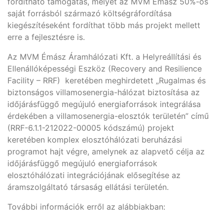
fordítható támogatás, melyet az MVM Émász 50%-os
saját forrásból származó költségráfordítása
kiegészítéseként fordíthat több más projekt mellett
erre a fejlesztésre is.
Az MVM Émász Áramhálózati Kft. a Helyreállítási és
Ellenállóképességi Eszköz (Recovery and Resilience
Facility – RRF) keretében meghirdetett „Rugalmas és
biztonságos villamosenergia-hálózat biztosítása az
időjárásfüggő megújuló energiaforrások integrálása
érdekében a villamosenergia-elosztók területén” című
(RRF-6.1.1-212022-00005 kódszámú) projekt
keretében komplex elosztóhálózati beruházási
programot hajt végre, amelynek az alapvető célja az
időjárásfüggő megújuló energiaforrások
elosztóhálózati integrációjának elősegítése az
áramszolgáltató társaság ellátási területén.
További információk erről az alábbiakban: