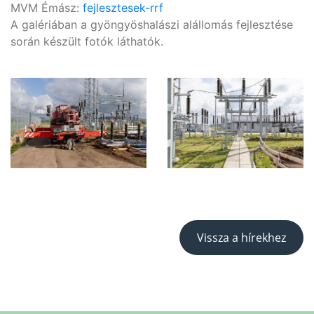
MVM Émász:
fejlesztesek-rrf
A galériában a gyöngyöshalászi alállomás fejlesztése
során készült fotók láthatók.
Vissza a hírekhez