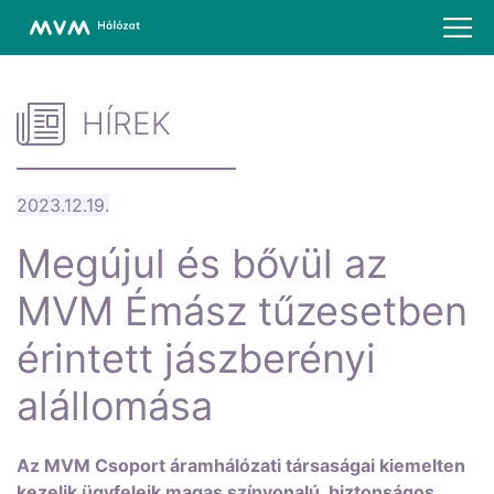
HÍREK
2023.12.19.
Megújul és bővül az
MVM Émász tűzesetben
érintett jászberényi
alállomása
Az MVM Csoport áramhálózati társaságai kiemelten
kezelik ügyfeleik magas színvonalú, biztonságos