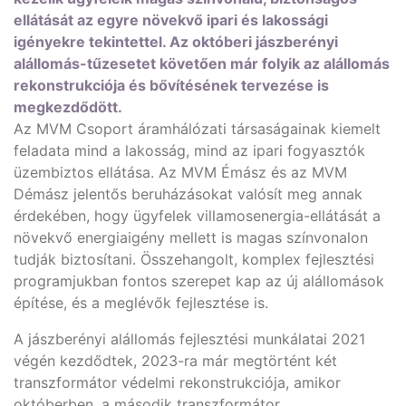
ellátását az egyre növekvő ipari és lakossági
igényekre tekintettel. Az októberi jászberényi
alállomás-tűzesetet követően már folyik az alállomás
rekonstrukciója és bővítésének tervezése is
megkezdődött.
Az MVM Csoport áramhálózati társaságainak kiemelt
feladata mind a lakosság, mind az ipari fogyasztók
üzembiztos ellátása. Az MVM Émász és az MVM
Démász jelentős beruházásokat valósít meg annak
érdekében, hogy ügyfelek villamosenergia-ellátását a
növekvő energiaigény mellett is magas színvonalon
tudják biztosítani. Összehangolt, komplex fejlesztési
programjukban fontos szerepet kap az új alállomások
építése, és a meglévők fejlesztése is.
A jászberényi alállomás fejlesztési munkálatai 2021
végén kezdődtek, 2023-ra már megtörtént két
transzformátor védelmi rekonstrukciója, amikor
októberben, a második transzformátor