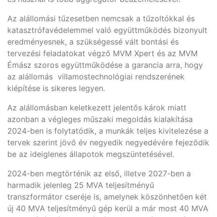
Az alállomási tűzesetben nemcsak a tűzoltókkal és
katasztrófavédelemmel való együttműködés bizonyult
eredményesnek, a szükségessé vált bontási és
tervezési feladatokat végző MVM Xpert és az MVM
Émász szoros együttműködése a garancia arra, hogy
az alállomás villamostechnológiai rendszerének
kiépítése is sikeres legyen.
Az alállomásban keletkezett jelentős károk miatt
azonban a végleges műszaki megoldás kialakítása
2024-ben is folytatódik, a munkák teljes kivitelezése a
tervek szerint jövő év negyedik negyedévére fejeződik
be az ideiglenes állapotok megszüntetésével.
2024-ben megtörténik az első, illetve 2027-ben a
harmadik jelenleg 25 MVA teljesítményű
transzformátor cseréje is, amelynek köszönhetően két
új 40 MVA teljesítményű gép kerül a már most 40 MVA