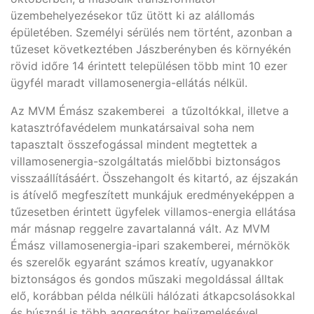
üzembehelyezésekor tűz ütött ki az alállomás
épületében. Személyi sérülés nem történt, azonban a
tűzeset következtében Jászberényben és környékén
rövid időre 14 érintett településen több mint 10 ezer
ügyfél maradt villamosenergia-ellátás nélkül.
Az MVM Émász szakemberei a tűzoltókkal, illetve a
katasztrófavédelem munkatársaival soha nem
tapasztalt összefogással mindent megtettek a
villamosenergia-szolgáltatás mielőbbi biztonságos
visszaállításáért. Összehangolt és kitartó, az éjszakán
is átívelő megfeszített munkájuk eredményeképpen a
tűzesetben érintett ügyfelek villamos-energia ellátása
már másnap reggelre zavartalanná vált. Az MVM
Émász villamosenergia-ipari szakemberei, mérnökök
és szerelők egyaránt számos kreatív, ugyanakkor
biztonságos és gondos műszaki megoldással álltak
elő, korábban példa nélküli hálózati átkapcsolásokkal
és húsznál is több aggregátor beüzemelésével.