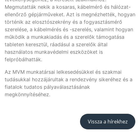
Megmutatták nekik a kosaras, kábelmérő és hálózat-
ellenőrző gépjárműveket. Azt is megnézhették, hogyan
történik az elosztószekrény és a fogyasztásmérő
szerelése, a kábelmérés és -szerelés, valamint hogyan
működik a munkakiadás és a szerelők támogatása
tableten keresztül, ráadásul a szerelők által
használatos munkavédelmi eszközöket is
felpróbálhatták.
Az MVM munkatársai lelkesedésükkel és szakmai
tudásukkal hozzájárultak a rendezvény sikeréhez és a
fiatalok tudatos pályaválasztásának
megkönnyítéséhez.
Vissza a hírekhez