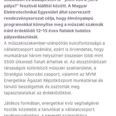
pálya?” fesztivál kiállítói között. A Magyar
Elektrotechnikai Egyesület által szervezett
rendezvénysorozat célja, hogy élményalapú
programokkal könnyítse meg a műszaki szakmák
iránt érdeklődő 12–15 éves fiatalok tudatos
pályaválasztását.
A műszakiszakember-utánpótlás kulcsfontosságú a
vállalatcsoport számára, ezért is örvendetes, hogy
munkatársai három helyszínen összesen több mint
5500 útkereső fiatalt érhettek el. Az elosztóhálózati
társaságok különböző műszaki szakterületei, a
Stratégiai toborzási csoport, valamint az MVM
Energetikai Ágazati Képzőközpont munkatársai és
tanulói beszélgettek és osztották meg
tapasztalataikat az érdeklődőkkel.
Játékos formában, energetikai kvíz segítségével
hozták közelebb a tanulókat a vállalatcsoport
tevékenységeihez, a keresett szakmákhoz.