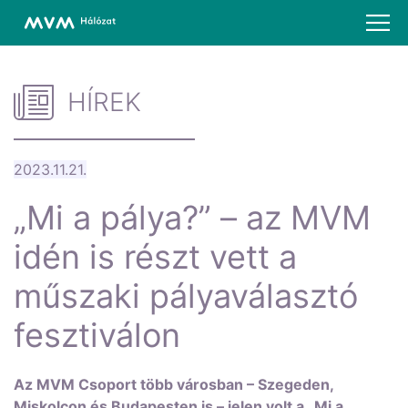
HÍREK
2023.11.21.
„Mi a pálya?” – az MVM
idén is részt vett a
műszaki pályaválasztó
fesztiválon
Az MVM Csoport több városban – Szegeden,
Miskolcon és Budapesten is – jelen volt a „Mi a