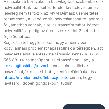
Az Izsáki úti környékén a közvilágítást szakembereink
helyreállították (az építési terület kivételével, amely
jelenleg nem tartozik az MVM Démász üzemeltetési
területéhez), a Dobó körúti helyreállítások továbbra is
folyamatban vannak, a teljes transzformátor-körzet
helyreállítása pedig az ütemezés szerint 2 héten belül
fejeződhet be.
Kérjük tisztelt ügyfeleinket, hogy amennyiben
közvilágítási problémát tapasztalnak a térségben, azt
haladéktalanul jelentsék be társaságunknak a 06 62
565 881 (4-es menüpont) telefonszámon, vagy a
kozvilagitashiba@mvm.hu
email címen, illetve
használhatják online hibabejelentő felületünket is a
https://mvmlumen.hu/hibabejelento
címen, hogy a
javításról időben gondoskodni tudjunk.