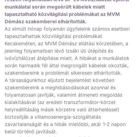
munkálatai során megsérült kábelek miatt
tapasztalható közvilágítási problémákat az MVM
Démász szakemberei elhárították.
Az elmúlt hónap folyamán ügyfeleink számos esetben
tapasztalhattak közvilágítási problémákat
Kecskeméten, az MVM Démász ellátási körzetében, a
jelenleg folyamatban lévő Izsáki úti útépítés és
ivóvízhálózat átépítése miatt. A hibákat a munkálatok
során harmadik fél által megrongált kábelek okozták,
szakembereink a problémát sikeresen elhárították.
A társaságunkhoz eljutott bejelentést követően
szakembereink a meghibásodásokat azonnal és
folyamatosan javítják, valamint átmeneti megoldás
kialakításával (az eredeti transzformátor-körzet
helyreállításáig másik körzetre való átterheléssel)
biztosítják a villamosenergia-szolgáltatás
zavartalanságát és a hibák mielőbbi, akár 1-2 napon
belül történő javítását.