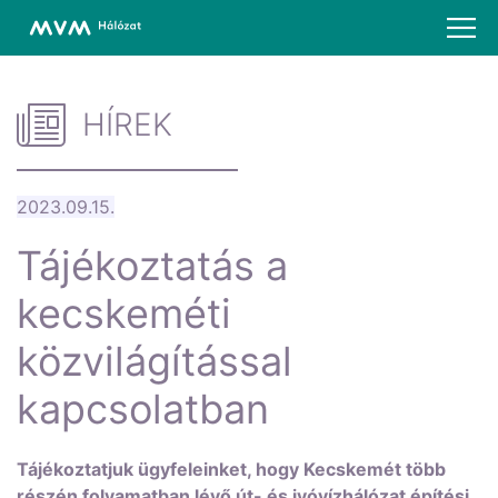
HÍREK
2023.09.15.
Tájékoztatás a
kecskeméti
közvilágítással
kapcsolatban
Tájékoztatjuk ügyfeleinket, hogy Kecskemét több
részén folyamatban lévő út- és ivóvízhálózat építési