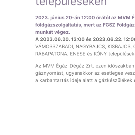
településeken
2023. június 20-án 12:00 órától az MVM Ég
földgázszolgáltatás, mert az FGSZ Földgázs
munkát végez.
A 2023.06.20. 12:00 és 2023.06.22. 12:0
VÁMOSSZABADI, NAGYBAJCS, KISBAJCS, 
RÁBAPATONA, ENESE és KÓNY településeken
Az MVM Égáz-Dégáz Zrt. ezen időszakban i
gáznyomást, ugyanakkor az esetleges veszél
a karbantartás ideje alatt a gázkészülékek 