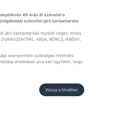
elepülésén 48 órán át szünetel a
olgáltatási szünettel járó karbantartási
el járó karbantartási munkát végez, amely
DUNASZENTPÁL, ABDA, BÖRCS, IKRÉNY,
sági szempontból szükséges minimális
dítása érdekében arra kéri ügyfeleit, hogy
Vissza a hírekhez