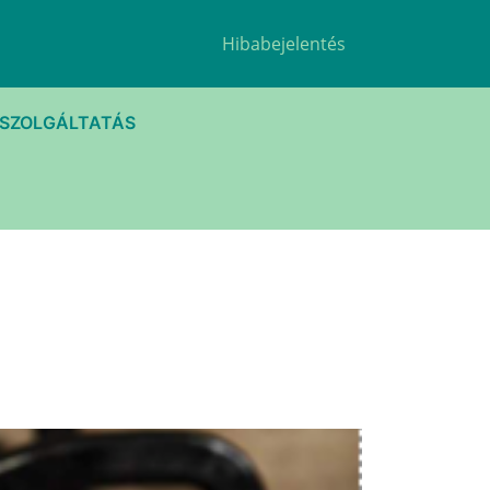
Hibabejelentés
TSZOLGÁLTATÁS