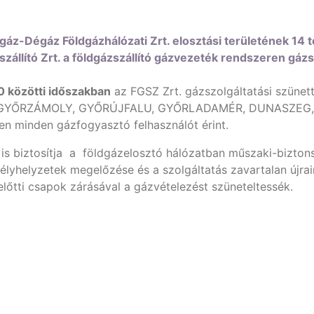
áz-Dégáz Földgázhálózati Zrt. elosztási területének 14 t
zállító Zrt. a földgázszállító gázvezeték rendszeren gázsz
0 közötti időszakban
az FGSZ Zrt. gázszolgáltatási szünett
GYŐRZÁMOLY, GYŐRÚJFALU, GYŐRLADAMÉR, DUNASZEG, 
 minden gázfogyasztó felhasználót érint.
s biztosítja a földgázelosztó hálózatban műszaki-bizton
yhelyzetek megelőzése és a szolgáltatás zavartalan újrain
előtti csapok zárásával a gázvételezést szüneteltessék.