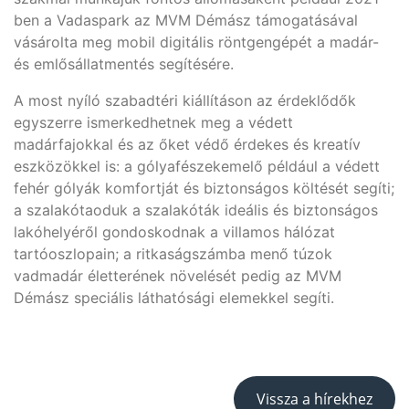
ben a Vadaspark az MVM Démász támogatásával
vásárolta meg mobil digitális röntgengépét a madár-
és emlősállatmentés segítésére.
A most nyíló szabadtéri kiállításon az érdeklődők
egyszerre ismerkedhetnek meg a védett
madárfajokkal és az őket védő érdekes és kreatív
eszközökkel is: a gólyafészekemelő például a védett
fehér gólyák komfortját és biztonságos költését segíti;
a szalakótaoduk a szalakóták ideális és biztonságos
lakóhelyéről gondoskodnak a villamos hálózat
tartóoszlopain; a ritkaságszámba menő túzok
vadmadár életterének növelését pedig az MVM
Démász speciális láthatósági elemekkel segíti.
Vissza a hírekhez