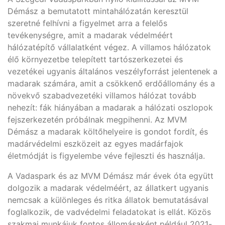
Démász a bemutatott mintahálózatán keresztül
szeretné felhívni a figyelmet arra a felelős
tevékenységre, amit a madarak védelméért
hálózatépítő vállalatként végez. A villamos hálózatok
élő környezetbe telepített tartószerkezetei és
vezetékei ugyanis általános veszélyforrást jelentenek a
madarak számára, amit a csökkenő erdőállomány és a
növekvő szabadvezetéki villamos hálózat tovább
nehezít: fák hiányában a madarak a hálózati oszlopok
fejszerkezetén próbálnak megpihenni. Az MVM
Démász a madarak költőhelyeire is gondot fordít, és
madárvédelmi eszközeit az egyes madárfajok
életmódját is figyelembe véve fejleszti és használja.
A Vadaspark és az MVM Démász már évek óta együtt
dolgozik a madarak védelméért, az állatkert ugyanis
nemcsak a különleges és ritka állatok bemutatásával
foglalkozik, de vadvédelmi feladatokat is ellát. Közös
szakmai munkájuk fontos állomásaként például 2021-