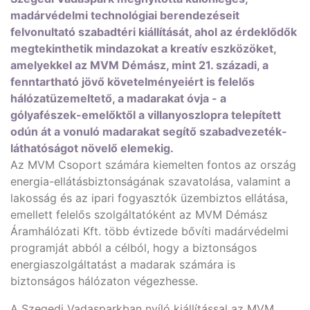
madárvédelmi technológiai berendezéseit
felvonultató szabadtéri kiállítását, ahol az érdeklődők
megtekinthetik mindazokat a kreatív eszközöket,
amelyekkel az MVM Démász, mint 21. századi, a
fenntartható jövő követelményeiért is felelős
hálózatüzemeltető, a madarakat óvja - a
gólyafészek-emelőktől a villanyoszlopra telepített
odún át a vonuló madarakat segítő szabadvezeték-
láthatóságot növelő elemekig.
Az MVM Csoport számára kiemelten fontos az ország
energia-ellátásbiztonságának szavatolása, valamint a
lakosság és az ipari fogyasztók üzembiztos ellátása,
emellett felelős szolgáltatóként az MVM Démász
Áramhálózati Kft. több évtizede bővíti madárvédelmi
programját abból a célból, hogy a biztonságos
energiaszolgáltatást a madarak számára is
biztonságos hálózaton végezhesse.
A Szegedi Vadasparkban nyíló kiállítással az MVM