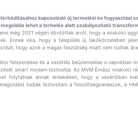
térhódításához kapcsolódó új termelési és fogyasztási 
megoldás lehet a terhelés alatt szabályozható transzfor
ei még 2021 végén döntöttek arról, hogy a miskolci agglo
enek. Ennek oka, hogy a település új lakókörzetében jele
rdult, hogy azok a magas feszültség miatt nem tudtak ár
tor felszerelése és a vezérlés beüzemelése a napokban meg
enőrzését smart modem biztosítja. Az MVM Émász miskolci
et folytatnak annak érdekében, hogy a vezérlőben kial
b megoldást tudják biztosítani a feszültségpanaszok, a H