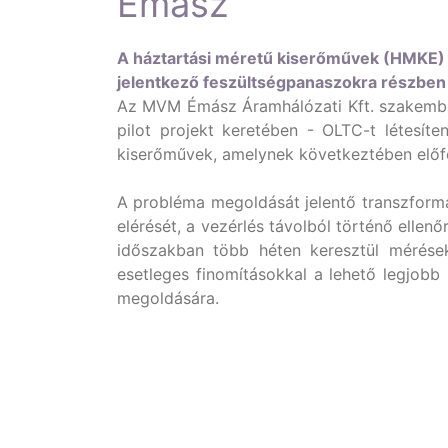
Émász
A háztartási méretű kiserőművek (HMKE) 
jelentkező feszültségpanaszokra részben 
Az MVM Émász Áramhálózati Kft. szakember
pilot projekt keretében - OLTC-t létesít
kiserőművek, amelynek következtében előfo
A probléma megoldását jelentő transzformá
elérését, a vezérlés távolból történő ell
időszakban több héten keresztül mérések
esetleges finomításokkal a lehető legjob
megoldására.