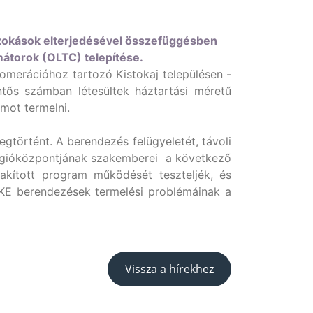
szokások elterjedésével összefüggésben
mátorok (OLTC) telepítése.
merációhoz tartozó Kistokaj településen -
ntős számban létesültek háztartási méretű
amot termelni.
történt. A berendezés felügyeletét, távoli
 régióközpontjának szakemberei a következő
akított program működését teszteljék, és
MKE berendezések termelési problémáinak a
Vissza a hírekhez