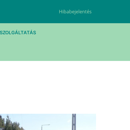
Hibabejelentés
TSZOLGÁLTATÁS