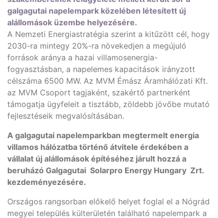
galgagutai napelempark közelében létesített új
alállomások üzembe helyezésére.
A Nemzeti Energiastratégia szerint a kitűzött cél, hogy
2030-ra mintegy 20%-ra növekedjen a megújuló
források aránya a hazai villamosenergia-
fogyasztásban, a napelemes kapacitások irányzott
célszáma 6500 MW. Az MVM Émász Áramhálózati Kft.
az MVM Csoport tagjaként, szakértő partnerként
támogatja ügyfeleit a tisztább, zöldebb jövőbe mutató
fejlesztéseik megvalósításában.
A galgagutai napelemparkban megtermelt energia
villamos hálózatba történő átvitele érdekében a
vállalat új alállomások építéséhez járult hozzá a
beruházó Galgagutai Solarpro Energy Hungary Zrt.
kezdeményezésére.
Országos rangsorban előkelő helyet foglal el a Nógrád
megyei település külterületén található napelempark a