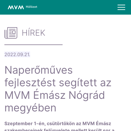
HÍREK
2022.09.21.
Naperőműves
fejlesztést segített az
MVM Émász Nógrád
megyében
Szeptember 1-én, csütörtökön az MVM Émász
szakembereinek felügyelete mellett került sor a