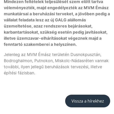
Mindezen feltételek teljesülését szem előtt tartva
véleményezték, majd engedélyezték az MVM Émász
munkatársai a beruházási terveket, a jövőben pedig a
vállalat feladata lesz az új GALG alállomás
üzemeltetése, azaz rendszeres bejárásokat,
karbantartásokat, szükség esetén pedig javításokat,
illetve üzemzavar-elhárításokat végeznek majd a
fenntartó szakemberei a helyszínen.
Jelenleg az MVM Émász területén Dusnokpusztán,
Bodroghalmon, Putnokon, Miskolc-Nádasréten vannak
további, ilyen jellegű beruházások tervezési, illetve
építési fázisban.
Vissza a hírekhez