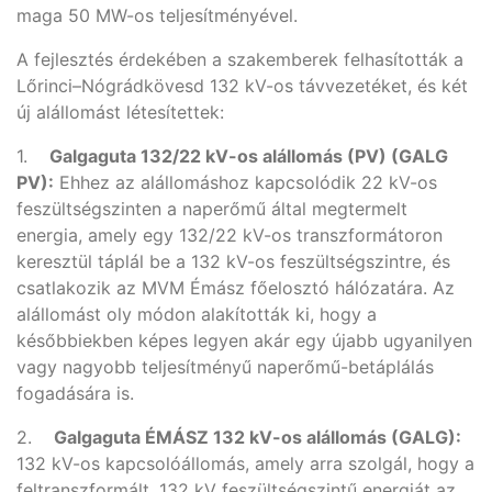
maga 50 MW-os teljesítményével.
A fejlesztés érdekében a szakemberek felhasították a
Lőrinci–Nógrádkövesd 132 kV-os távvezetéket, és két
új alállomást létesítettek:
1.
Galgaguta 132/22 kV-os alállomás (PV) (GALG
PV):
Ehhez az alállomáshoz kapcsolódik 22 kV-os
feszültségszinten a naperőmű által megtermelt
energia, amely egy 132/22 kV-os transzformátoron
keresztül táplál be a 132 kV-os feszültségszintre, és
csatlakozik az MVM Émász főelosztó hálózatára. Az
alállomást oly módon alakították ki, hogy a
későbbiekben képes legyen akár egy újabb ugyanilyen
vagy nagyobb teljesítményű naperőmű-betáplálás
fogadására is.
2.
Galgaguta ÉMÁSZ 132 kV-os alállomás (GALG):
132 kV-os kapcsolóállomás, amely arra szolgál, hogy a
feltranszformált, 132 kV feszültségszintű energiát az