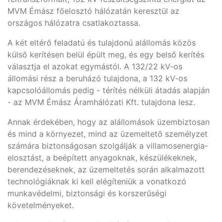
MVM Émász főelosztó hálózatán keresztül az
országos hálózatra csatlakoztassa.
A két eltérő feladatú és tulajdonú alállomás közös
külső kerítésen belül épült meg, és egy belső kerítés
választja el azokat egymástól. A 132/22 kV-os
állomási rész a beruházó tulajdona, a 132 kV-os
kapcsolóállomás pedig - térítés nélküli átadás alapján
- az MVM Émász Áramhálózati Kft. tulajdona lesz.
Annak érdekében, hogy az alállomások üzembiztosan
és mind a környezet, mind az üzemeltető személyzet
számára biztonságosan szolgálják a villamosenergia-
elosztást, a beépített anyagoknak, készülékeknek,
berendezéseknek, az üzemeltetés során alkalmazott
technológiáknak ki kell elégíteniük a vonatkozó
munkavédelmi, biztonsági és korszerűségi
követelményeket.