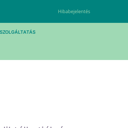
Hibabejelentés
TSZOLGÁLTATÁS