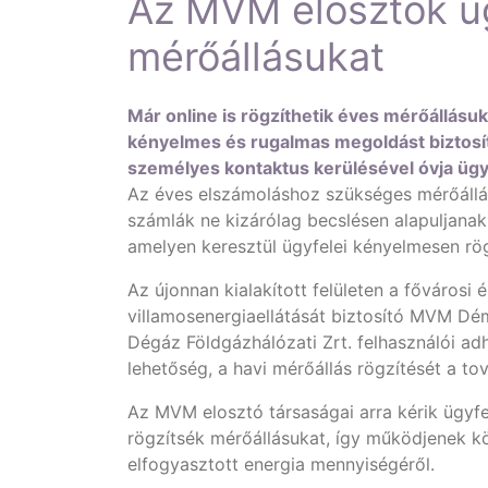
Az MVM elosztók ügy
mérőállásukat
Már online is rögzíthetik éves mérőállásu
kényelmes és rugalmas megoldást biztosít
személyes kontaktus kerülésével óvja ügy
Az éves elszámoláshoz szükséges mérőállás 
számlák ne kizárólag becslésen alapuljanak, 
amelyen keresztül ügyfelei kényelmesen rög
Az újonnan kialakított felületen a fővárosi
villamosenergiaellátását biztosító MVM D
Dégáz Földgázhálózati Zrt. felhasználói ad
lehetőség, a havi mérőállás rögzítését a t
Az MVM elosztó társaságai arra kérik ügyfe
rögzítsék mérőállásukat, így működjenek k
elfogyasztott energia mennyiségéről.