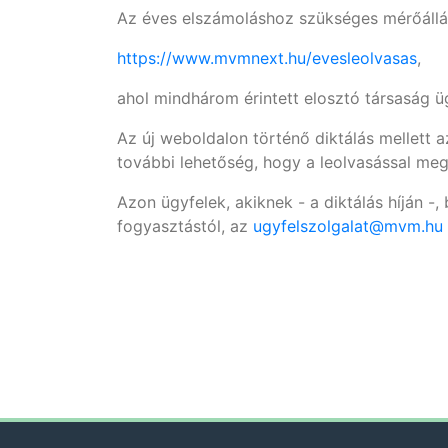
Az éves elszámoláshoz szükséges mérőállás
https://www.mvmnext.hu/evesleolvasas
,
ahol mindhárom érintett elosztó társaság üg
Az új weboldalon történő diktálás mellet
további lehetőség, hogy a leolvasással meg
Azon ügyfelek, akiknek - a diktálás híján -
fogyasztástól, az
ugyfelszolgalat@mvm.hu