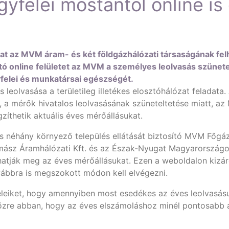
felei mostantól online is 
kat az MVM áram- és két földgázhálózati társaságának felh
ó online felületet az MVM a személyes leolvasás szünetel
felei és munkatársai egészségét.
leolvasása a területileg illetékes elosztóhálózat feladat
a mérők hivatalos leolvasásának szüneteltetése miatt, az MV
zíthetik aktuális éves mérőállásukat.
 és néhány környező település ellátását biztosító MVM Főgáz
émász Áramhálózati Kft. és az Észak-Nyugat Magyarorszá
hatják meg az éves mérőállásukat. Ezen a weboldalon kizár
ovábbra is megszokott módon kell elvégezni.
leiket, hogy amennyiben most esedékes az éves leolvasásuk
özre abban, hogy az éves elszámoláshoz minél pontosabb a