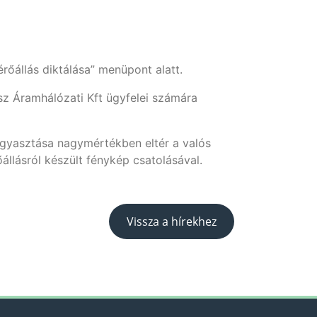
rőállás diktálása” menüpont alatt.
z Áramhálózati Kft ügyfelei számára
fogyasztása nagymértékben eltér a valós
állásról készült fénykép csatolásával.
Vissza a hírekhez