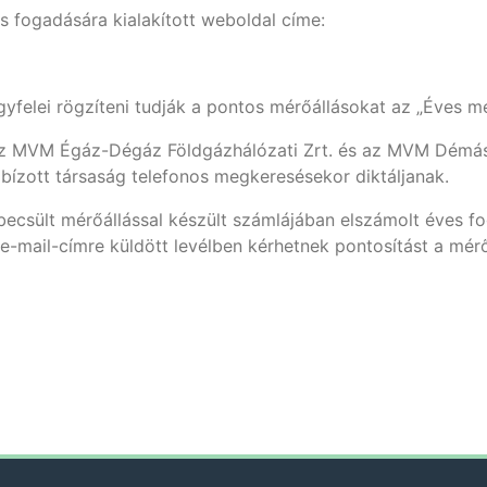
 fogadására kialakított weboldal címe:
yfelei rögzíteni tudják a pontos mérőállásokat az „Éves mé
t az MVM Égáz-Dégáz Földgázhálózati Zrt. és az MVM Démás
bízott társaság telefonos megkeresésekor diktáljanak.
, becsült mérőállással készült számlájában elszámolt éves 
e-mail-címre küldött levélben kérhetnek pontosítást a mérő