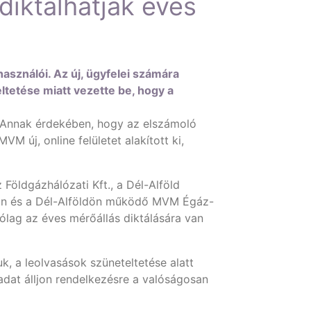
diktálhatják éves
asználói. Az új, ügyfelei számára
tetése miatt vezette be, hogy a
a. Annak érdekében, hogy az elszámoló
M új, online felületet alakított ki,
 Földgázhálózati Kft., a Dél-Alföld
gon és a Dél-Alföldön működő MVM Égáz-
ólag az éves mérőállás diktálására van
, a leolvasások szüneteltetése alatt
dat álljon rendelkezésre a valóságosan