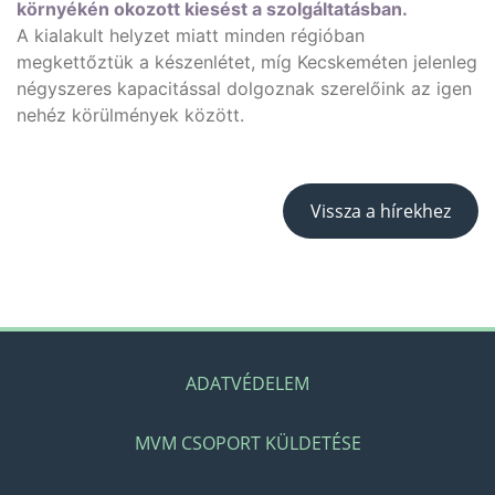
környékén okozott kiesést a szolgáltatásban.
A kialakult helyzet miatt minden régióban
megkettőztük a készenlétet, míg Kecskeméten jelenleg
négyszeres kapacitással dolgoznak szerelőink az igen
nehéz körülmények között.
Vissza a hírekhez
ADATVÉDELEM
MVM CSOPORT KÜLDETÉSE