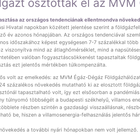
dgázt osztottak el az MVM 
sztása az országos tendenciának ellentmondva növekede
 Hivatal napokban közétett jelentése szerint a földgázfel
előző év azonos hónapjában. Az országos tendenciával sze
nos időszakához képest egységesen 7-7 százalékkal több fö
 viszonyítva mind az átlaghőmérséklet, mind a napsütése
ntetében valóban fogyasztáscsökkenést tapasztaltak földg
sztás ezt jelentős mértékben túlkompenzálta.
ntős volt az emelkedés: az MVM Égáz-Dégáz Földgázhálózati 
 24 százalékos növekedés mutatható ki az elosztott föl
ztónál tapasztalható volt, így ezt elsősorban a pandémiás
y túlnyomó többségét a budapesti székhelyű, villamos en
öbblete részben szintén a gazdasági visszaállásnak, részbe
tó be, hiszen a villamosenergia-felhasználás jelentős hán
s növekedés a további nyári hónapokban nem volt jellemző.