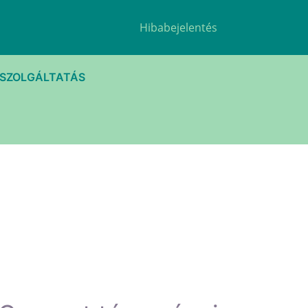
Hibabejelentés
TSZOLGÁLTATÁS