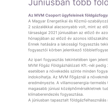
Júniusban több föl
Az MVM Csoport ügyfeleinek földgázfogya
A Magyar Energetikai és Közmű-szabályozási
2 százalékkal alacsonyabb volt, mint az 
társaságai 2021 júniusában az előző év azo
hónapjában az előző év azonos időszakához
Ennek hatására a lakossági fogyasztás teki
fogyasztói körben jelentkező többletfogya
Az ipari fogyasztás tekintetében igen jele
MVM Főgáz Földgázhálózati Kft.-nél pedig
esetében a növekedés szinte minden fogyas
indokolhatja. Az MVM Főgáznál a növekmén
eredményezte. A villamosenergia-termelés t
magasabb júniusi középhőmérsékletnek tudha
klímaberendezés fogyasztása.
A júniusban tapasztalt földgázfelhasználá