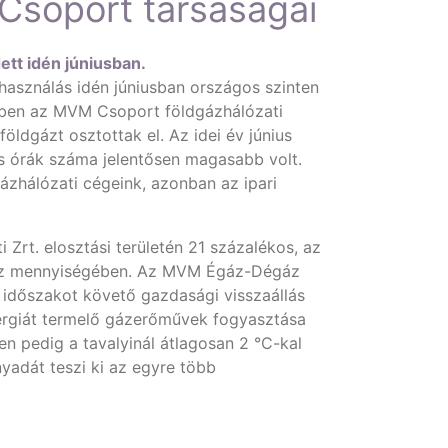
Csoport társaságai
tt idén júniusban.
használás idén júniusban országos szinten
mben az MVM Csoport földgázhálózati
ldgázt osztottak el. Az idei év június
s órák száma jelentősen magasabb volt.
ázhálózati cégeink, azonban az ipari
Zrt. elosztási területén 21 százalékos, az
dgáz mennyiségében. Az MVM Égáz-Dégáz
 időszakot követő gazdasági visszaállás
ergiát termelő gázerőművek fogyasztása
n pedig a tavalyinál átlagosan 2 °C-kal
yadát teszi ki az egyre több