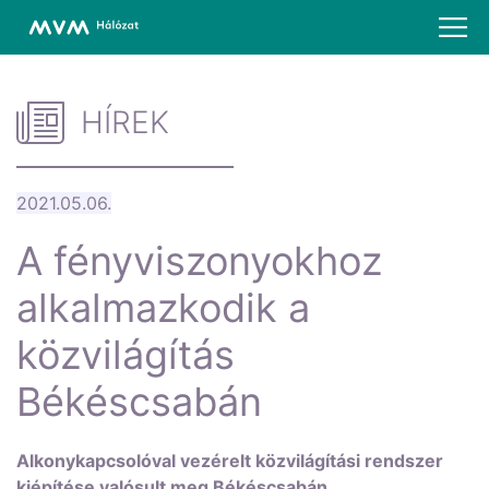
HÍREK
2021.05.06.
A fényviszonyokhoz
alkalmazkodik a
közvilágítás
Békéscsabán
Alkonykapcsolóval vezérelt közvilágítási rendszer
kiépítése valósult meg Békéscsabán.