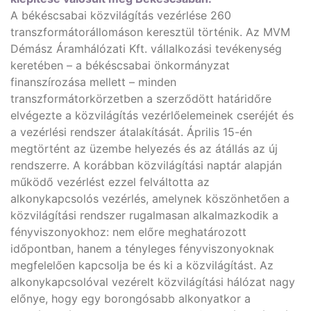
A békéscsabai közvilágítás vezérlése 260
transzformátorállomáson keresztül történik. Az MVM
Démász Áramhálózati Kft. vállalkozási tevékenység
keretében – a békéscsabai önkormányzat
finanszírozása mellett – minden
transzformátorkörzetben a szerződött határidőre
elvégezte a közvilágítás vezérlőelemeinek cseréjét és
a vezérlési rendszer átalakítását. Április 15-én
megtörtént az üzembe helyezés és az átállás az új
rendszerre. A korábban közvilágítási naptár alapján
működő vezérlést ezzel felváltotta az
alkonykapcsolós vezérlés, amelynek köszönhetően a
közvilágítási rendszer rugalmasan alkalmazkodik a
fényviszonyokhoz: nem előre meghatározott
időpontban, hanem a tényleges fényviszonyoknak
megfelelően kapcsolja be és ki a közvilágítást. Az
alkonykapcsolóval vezérelt közvilágítási hálózat nagy
előnye, hogy egy borongósabb alkonyatkor a