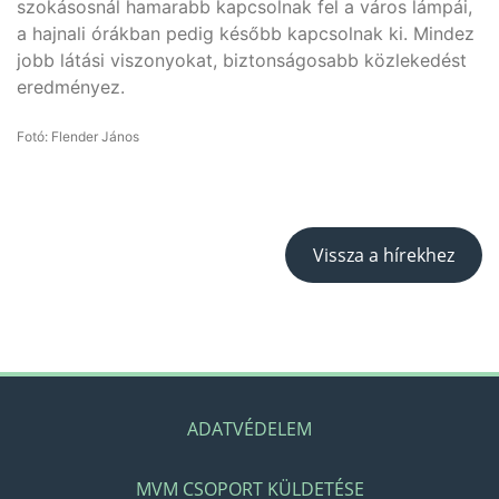
szokásosnál hamarabb kapcsolnak fel a város lámpái,
a hajnali órákban pedig később kapcsolnak ki. Mindez
jobb látási viszonyokat, biztonságosabb közlekedést
eredményez.
Fotó: Flender János
Vissza a hírekhez
ADATVÉDELEM
MVM CSOPORT KÜLDETÉSE