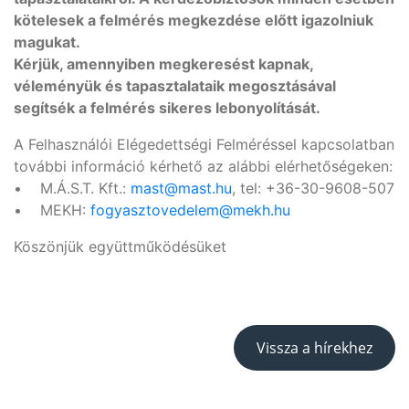
kötelesek a felmérés megkezdése előtt igazolniuk
magukat.
Kérjük, amennyiben megkeresést kapnak,
véleményük és tapasztalataik megosztásával
segítsék a felmérés sikeres lebonyolítását.
A Felhasználói Elégedettségi Felméréssel kapcsolatban
további információ kérhető az alábbi elérhetőségeken:
• M.Á.S.T. Kft.:
mast@mast.hu
, tel: +36-30-9608-507
• MEKH:
fogyasztovedelem@mekh.hu
Köszönjük együttműködésüket
Vissza a hírekhez