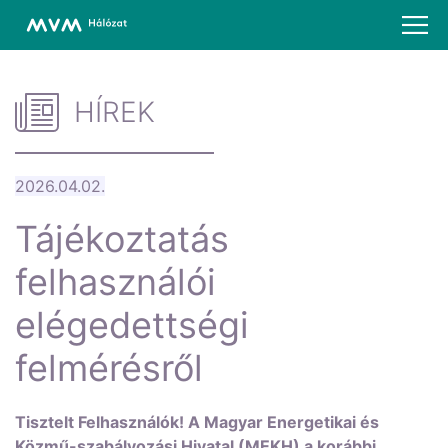
HÍREK
2026.04.02.
Tájékoztatás
felhasználói
elégedettségi
felmérésről
Tisztelt Felhasználók! A Magyar Energetikai és
Közmű-szabályozási Hivatal (MEKH) a korábbi