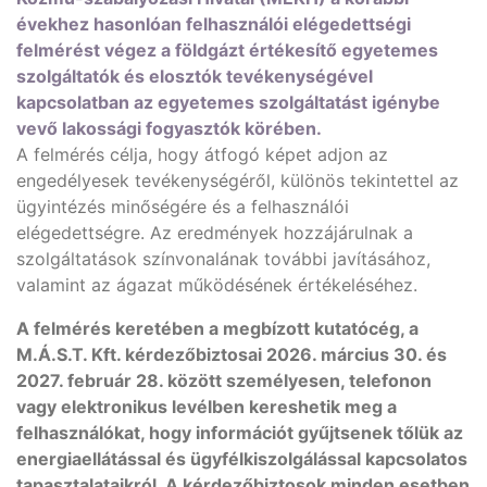
évekhez hasonlóan felhasználói elégedettségi
felmérést végez a földgázt értékesítő egyetemes
szolgáltatók és elosztók tevékenységével
kapcsolatban az egyetemes szolgáltatást igénybe
vevő lakossági fogyasztók körében.
A felmérés célja, hogy átfogó képet adjon az
engedélyesek tevékenységéről, különös tekintettel az
ügyintézés minőségére és a felhasználói
elégedettségre. Az eredmények hozzájárulnak a
szolgáltatások színvonalának további javításához,
valamint az ágazat működésének értékeléséhez.
A felmérés keretében a megbízott kutatócég, a
M.Á.S.T. Kft. kérdezőbiztosai 2026. március 30. és
2027. február 28. között személyesen, telefonon
vagy elektronikus levélben kereshetik meg a
felhasználókat, hogy információt gyűjtsenek tőlük az
energiaellátással és ügyfélkiszolgálással kapcsolatos
tapasztalataikról. A kérdezőbiztosok minden esetben