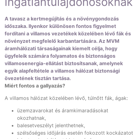
ingatlantulajdonosoknak
A tavasz a kertmegújítás és a növénygondozás
időszaka. Ilyenkor különösen fontos figyelmet
fordítani a villamos vezetékek közelében lévő fák és
növényzet megfelelő karbantartására. Az MVM
áramhálózati társaságainak kiemelt célja, hogy
ügyfeleik számára folyamatos és biztonságos
villamosenergia-ellátást biztosítsanak, amelynek
egyik alapfeltétele a villamos hálózat biztonsági
övezetének tisztán tartása.
Miért fontos a gallyazás?
A villamos hálózat közelében lévő, túlnőtt fák, ágak:
üzemzavarokat és áramkimaradásokat
okozhatnak,
balesetveszélyt jelenthetnek,
szélsőséges időjárás esetén fokozott kockázatot