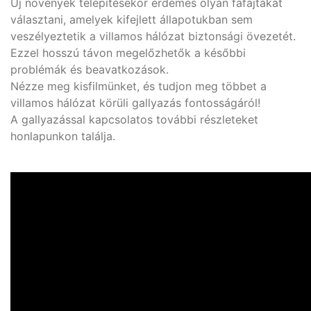
Új növények telepítésekor érdemes olyan fafajtákat
választani, amelyek kifejlett állapotukban sem
veszélyeztetik a villamos hálózat biztonsági övezetét.
Ezzel hosszú távon megelőzhetők a későbbi
problémák és beavatkozások.
Nézze meg kisfilmünket, és tudjon meg többet a
villamos hálózat körüli gallyazás fontosságáról!
A gallyazással kapcsolatos további részleteket
honlapunkon találja.