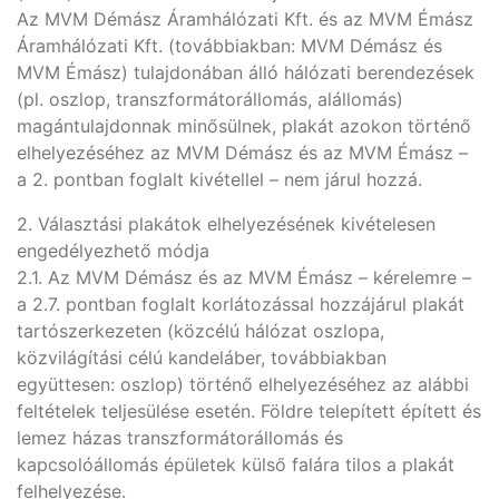
Az MVM Démász Áramhálózati Kft. és az MVM Émász
Áramhálózati Kft. (továbbiakban: MVM Démász és
MVM Émász) tulajdonában álló hálózati berendezések
(pl. oszlop, transzformátorállomás, alállomás)
magántulajdonnak minősülnek, plakát azokon történő
elhelyezéséhez az MVM Démász és az MVM Émász –
a 2. pontban foglalt kivétellel – nem járul hozzá.
2. Választási plakátok elhelyezésének kivételesen
engedélyezhető módja
2.1. Az MVM Démász és az MVM Émász – kérelemre –
a 2.7. pontban foglalt korlátozással hozzájárul plakát
tartószerkezeten (közcélú hálózat oszlopa,
közvilágítási célú kandeláber, továbbiakban
együttesen: oszlop) történő elhelyezéséhez az alábbi
feltételek teljesülése esetén. Földre telepített épített és
lemez házas transzformátorállomás és
kapcsolóállomás épületek külső falára tilos a plakát
felhelyezése.