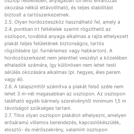
oszlop felületében, anyagában történő elváltozás
okozása nélkül eltávolítható, és teljes stabilitást
biztosít a tartószerkezetnek.
2.5. Olyan hordozóeszköz használható fel, amely a
2.4. pontban írt feltételek szerint rögzíthető az
oszlopon, továbbá anyaga alkalmas a rajta elhelyezett
plakát teljes felületének biztonságos, tartós
rögzítésére (pl. furnérlemez vagy habkarton). A
hordozószerkezet nem jelenthet veszélyt a közelében
elhaladók számára, így különösen nem lehet testi
sérülés okozására alkalmas (pl. hegyes, éles perem
vagy él).
2.6. A talajszinttől számítva a plakát felső széle nem
lehet 3 m-nél magasabban az oszlopon. Az oszlopon
található egyéb bármely szerelvénytől minimum 1,5 m
távolságot szükséges tartani.
2.7. Tilos olyan oszlopon plakátot elhelyezni, amelyen
erősáramú villamos berendezés, kapcsolókészülék,
elosztó- és mérőszekrény, valamint oszlopon