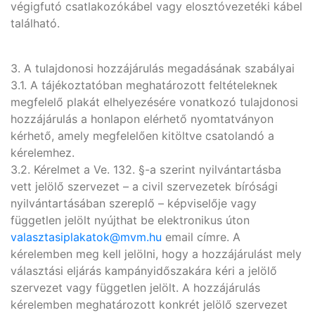
végigfutó csatlakozókábel vagy elosztóvezetéki kábel
található.
3. A tulajdonosi hozzájárulás megadásának szabályai
3.1. A tájékoztatóban meghatározott feltételeknek
megfelelő plakát elhelyezésére vonatkozó tulajdonosi
hozzájárulás a honlapon elérhető nyomtatványon
kérhető, amely megfelelően kitöltve csatolandó a
kérelemhez.
3.2. Kérelmet a Ve. 132. §-a szerint nyilvántartásba
vett jelölő szervezet – a civil szervezetek bírósági
nyilvántartásában szereplő – képviselője vagy
független jelölt nyújthat be elektronikus úton
valasztasiplakatok@mvm.hu
email címre. A
kérelemben meg kell jelölni, hogy a hozzájárulást mely
választási eljárás kampányidőszakára kéri a jelölő
szervezet vagy független jelölt. A hozzájárulás
kérelemben meghatározott konkrét jelölő szervezet