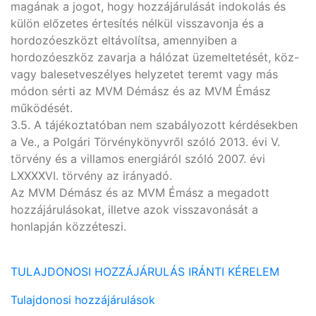
magának a jogot, hogy hozzájárulását indokolás és
külön előzetes értesítés nélkül visszavonja és a
hordozóeszközt eltávolítsa, amennyiben a
hordozóeszköz zavarja a hálózat üzemeltetését, köz-
vagy balesetveszélyes helyzetet teremt vagy más
módon sérti az MVM Démász és az MVM Émász
működését.
3.5. A tájékoztatóban nem szabályozott kérdésekben
a Ve., a Polgári Törvénykönyvről szóló 2013. évi V.
törvény és a villamos energiáról szóló 2007. évi
LXXXXVI. törvény az irányadó.
Az MVM Démász és az MVM Émász a megadott
hozzájárulásokat, illetve azok visszavonását a
honlapján közzéteszi.
TULAJDONOSI HOZZÁJÁRULÁS IRÁNTI KÉRELEM
Tulajdonosi hozzájárulások