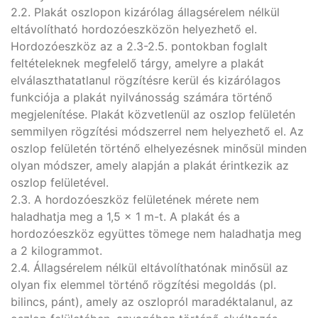
2.2. Plakát oszlopon kizárólag állagsérelem nélkül
eltávolítható hordozóeszközön helyezhető el.
Hordozóeszköz az a 2.3-2.5. pontokban foglalt
feltételeknek megfelelő tárgy, amelyre a plakát
elválaszthatatlanul rögzítésre kerül és kizárólagos
funkciója a plakát nyilvánosság számára történő
megjelenítése. Plakát közvetlenül az oszlop felületén
semmilyen rögzítési módszerrel nem helyezhető el. Az
oszlop felületén történő elhelyezésnek minősül minden
olyan módszer, amely alapján a plakát érintkezik az
oszlop felületével.
2.3. A hordozóeszköz felületének mérete nem
haladhatja meg a 1,5 x 1 m-t. A plakát és a
hordozóeszköz együttes tömege nem haladhatja meg
a 2 kilogrammot.
2.4. Állagsérelem nélkül eltávolíthatónak minősül az
olyan fix elemmel történő rögzítési megoldás (pl.
bilincs, pánt), amely az oszlopról maradéktalanul, az