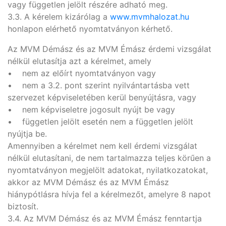
vagy független jelölt részére adható meg.
3.3. A kérelem kizárólag a
www.mvmhalozat.hu
honlapon elérhető nyomtatványon kérhető.
Az MVM Démász és az MVM Émász érdemi vizsgálat
nélkül elutasítja azt a kérelmet, amely
• nem az előírt nyomtatványon vagy
• nem a 3.2. pont szerint nyilvántartásba vett
szervezet képviseletében kerül benyújtásra, vagy
• nem képviseletre jogosult nyújt be vagy
• független jelölt esetén nem a független jelölt
nyújtja be.
Amennyiben a kérelmet nem kell érdemi vizsgálat
nélkül elutasítani, de nem tartalmazza teljes körűen a
nyomtatványon megjelölt adatokat, nyilatkozatokat,
akkor az MVM Démász és az MVM Émász
hiánypótlásra hívja fel a kérelmezőt, amelyre 8 napot
biztosít.
3.4. Az MVM Démász és az MVM Émász fenntartja