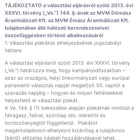
TÁJÉKOZTATÓ a választási eljárásról szóló 2013. évi
XXXVI. törvény („Ve.”) 144. §-ának az MVM Démász
Áramhálózati Kft. az MVM Émász Áramhálózati Kft.
tulajdonában álló hálózati berendezéseivel
összefüggésben történő alkalmazásáról
1. Választási plakátok elhelyezésének jogszabályi
háttere
A választási eljárásról szóló 2013. évi XXXVI. törvény
(„Ve.”) határozza meg, hogy kampányidőszakban –
azaz az országos, helyi önkormányzati vagy európai
parlamenti választás napját megelőző 50. naptól a
szavazás napjáig – hogyan és milyen feltételekkel
helyezhető el választási plakát.
A Ve. 144. § (1) bekezdése alapján plakátnak minősül a
falragasz, felirat, szórólap stb. mérettől és
hordozóanyagtól függetlenül. Plakátot
magántulajdonon elhelyezni kizárólag a tulajdonos
(bérlő) előzetes írásbeli hozzájárulásával lehet.