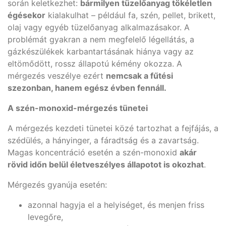
során keletkezhet:
bármilyen tüzelőanyag tökéletlen
égésekor
kialakulhat – például fa, szén, pellet, brikett,
olaj vagy egyéb tüzelőanyag alkalmazásakor. A
problémát gyakran a nem megfelelő légellátás, a
gázkészülékek karbantartásának hiánya vagy az
eltömődött, rossz állapotú kémény okozza. A
mérgezés veszélye ezért
nemcsak a fűtési
szezonban, hanem egész évben fennáll.
A szén-monoxid-mérgezés tünetei
A mérgezés kezdeti tünetei közé tartozhat a fejfájás, a
szédülés, a hányinger, a fáradtság és a zavartság.
Magas koncentráció esetén a szén-monoxid
akár
rövid időn belül életveszélyes állapotot is okozhat
.
Mérgezés gyanúja esetén:
azonnal hagyja el a helyiséget, és menjen friss
levegőre,