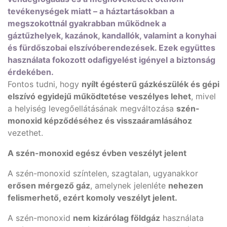
tevékenységek miatt – a háztartásokban a
megszokottnál gyakrabban működnek a
gáztűzhelyek, kazánok, kandallók, valamint a konyhai
és fürdőszobai elszívóberendezések. Ezek együttes
használata fokozott odafigyelést igényel a biztonság
érdekében.
Fontos tudni, hogy
nyílt égésterű gázkészülék és gépi
elszívó egyidejű működtetése veszélyes lehet
, mivel
a helyiség levegőellátásának megváltozása
szén-
monoxid képződéséhez és visszaáramlásához
vezethet.
A szén-monoxid egész évben veszélyt jelent
A szén-monoxid színtelen, szagtalan, ugyanakkor
erősen mérgező gáz
, amelynek jelenléte
nehezen
felismerhető, ezért komoly veszélyt jelent.
A szén-monoxid
nem kizárólag földgáz
használata