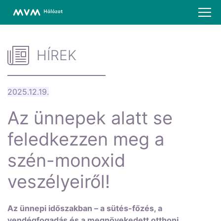
HÍREK
2025.12.19.
Az ünnepek alatt se
feledkezzen meg a
szén-monoxid
veszélyeiről!
Az ünnepi időszakban – a sütés-főzés, a
vendégfogadás és a megnövekedett otthoni