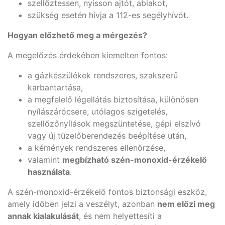
szellőztessen, nyisson ajtót, ablakot,
szükség esetén hívja a 112-es segélyhívót.
Hogyan előzhető meg a mérgezés?
A megelőzés érdekében kiemelten fontos:
a gázkészülékek rendszeres, szakszerű
karbantartása,
a megfelelő légellátás biztosítása, különösen
nyílászárócsere, utólagos szigetelés,
szellőzőnyílások megszüntetése, gépi elszívó
vagy új tüzelőberendezés beépítése után,
a kémények rendszeres ellenőrzése,
valamint
megbízható szén-monoxid-érzékelő
használata
.
A szén-monoxid-érzékelő fontos biztonsági eszköz,
amely időben jelzi a veszélyt, azonban
nem előzi meg
annak kialakulását
, és nem helyettesíti a