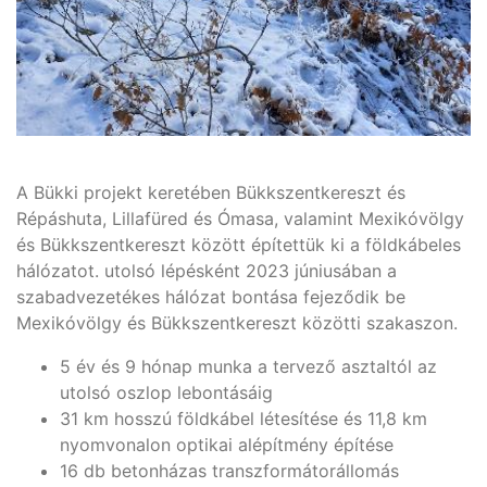
A Bükki projekt keretében Bükkszentkereszt és
Répáshuta, Lillafüred és Ómasa, valamint Mexikóvölgy
és Bükkszentkereszt között építettük ki a földkábeles
hálózatot. utolsó lépésként 2023 júniusában a
szabadvezetékes hálózat bontása fejeződik be
Mexikóvölgy és Bükkszentkereszt közötti szakaszon.
5 év és 9 hónap munka a tervező asztaltól az
utolsó oszlop lebontásáig
31 km hosszú földkábel létesítése és 11,8 km
nyomvonalon optikai alépítmény építése
16 db betonházas transzformátorállomás