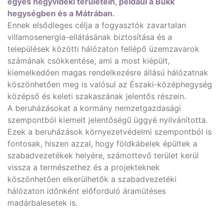
egyes hegyvidéki területein, például a Bükk
hegységben és a Mátrában.
Ennek elsődleges célja a fogyasztók zavartalan
villamosenergia-ellátásának biztosítása és a
települések közötti hálózaton fellépő üzemzavarok
számának csökkentése, ami a most kiépült,
kiemelkedően magas rendelkezésre állású hálózatnak
köszönhetően meg is valósul az Északi-középhegység
középső és keleti szakaszának jelentős részein.
A beruházásokat a kormány nemzetgazdasági
szempontból kiemelt jelentőségű üggyé nyilvánította.
Ezek a beruházások környezetvédelmi szempontból is
fontosak, hiszen azzal, hogy földkábelek épültek a
szabadvezetékek helyére, számottevő terület kerül
vissza a természethez és a projekteknek
köszönhetően elkerülhetők a szabadvezetéki
hálózaton időnként előforduló áramütéses
madárbalesetek is.