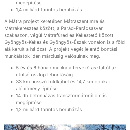
megépítése
1,4 milliárd forintos beruházás
A Mátra projekt keretében Mátraszentimre és
Mátrakeresztes között, a Parád-Parádsasvár
szakaszon, végül Mátrafüred és Kékestető közötti
Gyöngyös-Kékes és Gyöngyös-Észak vonalon is a föld
alá került a hálózat. A projekt végét jelentő bontási
munkálatok idén márciusig valósulnak meg.
5 év és 6 hónap munka a tervező asztaltól az
utolsó oszlop lebontásáig
33 km hosszú földkábel és 14,7 km optikai
alépítmény építése
14 db betonházas transzformátorállomás
megépítése
1,2 milliárd forintos beruházás