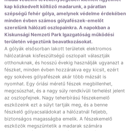
kap közkedvelt költöző madarunk, a páratlan
szépségű fehér gólya, amelynek védelme érdekében
minden évben számos gólyafészek-emelőt
szerelünk hálózati oszlopainkra. A napokban a
Kiskunsági Nemzeti Park Igazgatóság működési
területén végeztünk beavatkozásokat.
A gólyák elsősorban lakott területek elektromos
hálózatának kisfeszültségű oszlopait választják
otthonuknak, és hosszú évekig használják ugyanazt a
fészket, minden évben hozzárakva egy kicsit, ezért
egy sokéves gólyafészek akár több mázsát is
nyomhat. Egy óriási méretű fészek megbillenhet,
megcsúszhat, és a nagy súly rendkívüli terhelést jelent
az oszlopfejnek. Nagy teherbírású fészekemelő
eszközeink ezt a súlyt tartják meg, és a benne
fészkelő gólyacsaládokat a hálózatnál feljebb,
biztonságos magasságba emelik. A fészekemelő
eszközök megszüntetik a madarak számára