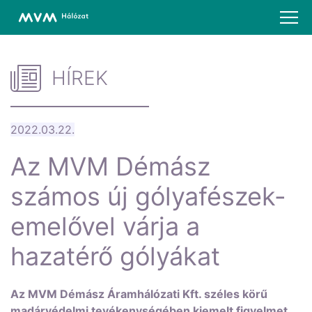
HÍREK
2022.03.22.
Az MVM Démász
számos új gólyafészek-
emelővel várja a
hazatérő gólyákat
Az MVM Démász Áramhálózati Kft. széles körű
madárvédelmi tevékenységében kiemelt figyelmet