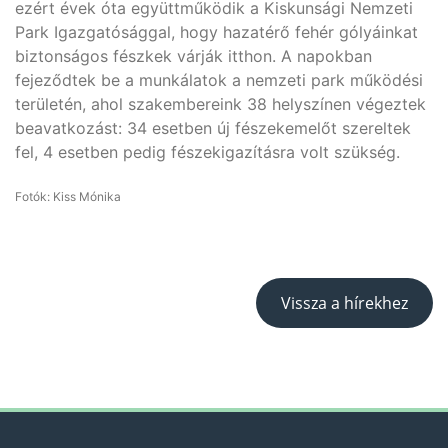
ezért évek óta együttműködik a Kiskunsági Nemzeti
Park Igazgatósággal, hogy hazatérő fehér gólyáinkat
biztonságos fészkek várják itthon. A napokban
fejeződtek be a munkálatok a nemzeti park működési
területén, ahol szakembereink 38 helyszínen végeztek
beavatkozást: 34 esetben új fészekemelőt szereltek
fel, 4 esetben pedig fészekigazításra volt szükség.
Fotók: Kiss Mónika
Vissza a hírekhez