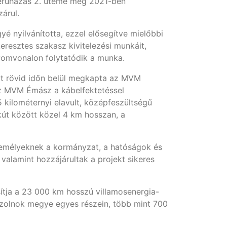
 beruházás 2. üteme még 2021-ben
zárul.
 nyilvánította, ezzel elősegítve mielőbbi
resztes szakasz kivitelezési munkáit,
yomvonalon folytatódik a munka.
lyt rövid időn belül megkapta az MVM
Az MVM Émász a kábelfektetéssel
 kilométernyi elavult, középfeszültségű
t között közel 4 km hosszan, a
zemélyeknek a kormányzat, a hatóságok és
valamint hozzájárultak a projekt sikeres
tja a 23 000 km hosszú villamosenergia-
Szolnok megye egyes részein, több mint 700