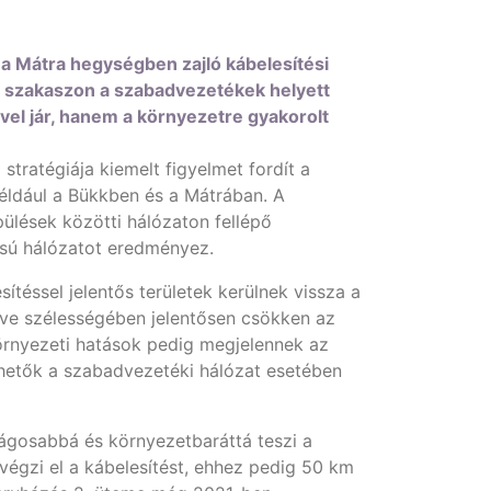
 a Mátra hegységben zajló kábelesítési
ű szakaszon a szabadvezetékek helyett
el jár, hanem a környezetre gyakorolt
ratégiája kiemelt figyelmet fordít a
például a Bükkben és a Mátrában. A
pülések közötti hálózaton fellépő
sú hálózatot eredményez.
éssel jelentős területek kerülnek vissza a
ve szélességében jelentősen csökken az
környezeti hatások pedig megjelennek az
ülhetők a szabadvezetéki hálózat esetében
ágosabbá és környezetbaráttá teszi a
végzi el a kábelesítést, ehhez pedig 50 km