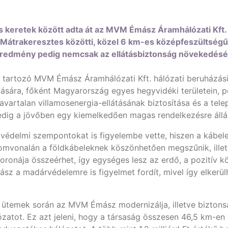
s keretek között adta át az MVM Émász Áramhálózati Kft.
 Mátrakeresztes közötti, közel 6 km-es középfeszültség
eredmény pedig nemcsak az ellátásbiztonság növekedésév
artozó MVM Émász Áramhálózati Kft. hálózati beruházási st
ására, főként Magyarország egyes hegyvidéki területein, 
avartalan villamosenergia-ellátásának biztosítása és a tele
ig a jövőben egy kiemelkedően magas rendelkezésre állá
elmi szempontokat is figyelembe vette, hiszen a kábelesít
omvonalán a földkábeleknek köszönhetően megszűnik, illet
ronája összeérhet, így egységes lesz az erdő, a pozitív 
ász a madárvédelemre is figyelmet fordít, mivel így elker
 ütemek során az MVM Émász modernizálja, illetve biztons
ózatot. Ez azt jeleni, hogy a társaság összesen 46,5 km-en 