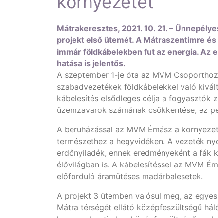
környezetet
Mátrakeresztes, 2021. 10. 21. – Ünnepélye
projekt első ütemét. A Mátraszentimre és
immár földkábelekben fut az energia. Az 
hatása is jelentős.
A szeptember 1-je óta az MVM Csoporthoz t
szabadvezetékek földkábelekkel való kivált
kábelesítés elsődleges célja a fogyasztók z
üzemzavarok számának csökkentése, ez ped
A beruházással az MVM Émász a környezetvéd
természethez a hegyvidéken. A vezeték ny
erdőnyiladék, ennek eredményeként a fák ko
élővilágban is. A kábelesítéssel az MVM Ém
előforduló áramütéses madárbalesetek.
A projekt 3 ütemben valósul meg, az egyes
Mátra térségét ellátó középfeszültségű hál