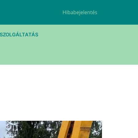
Hibabejelentés
TSZOLGÁLTATÁS