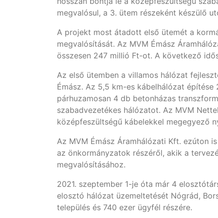
hosszan bontja le a középfeszültségű szab
megvalósul, a 3. ütem részeként készülő ut
A projekt most átadott első ütemét a korm
megvalósítását. Az MVM Émász Áramhálózati
összesen 247 millió Ft-ot. A következő id
Az első ütemben a villamos hálózat fejlesz
Émász. Az 5,5 km-es kábelhálózat építése 
párhuzamosan 4 db betonházas transzformáto
szabadvezetékes hálózatot. Az MVM Nettel
középfeszültségű kábelekkel megegyező nyo
Az MVM Émász Áramhálózati Kft. ezúton is
az önkormányzatok részéről, akik a tervezés
megvalósításához.
2021. szeptember 1-je óta már 4 elosztót
elosztó hálózat üzemeltetését Nógrád, Bor
település és 740 ezer ügyfél részére.