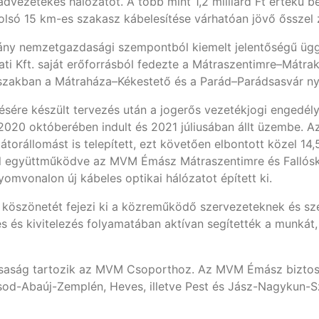
advezetékes hálózatot. A több mint 1,2 milliárd Ft értékű
olsó 15 km-es szakasz kábelesítése várhatóan jövő ősszel 
ány nemzetgazdasági szempontból kiemelt jelentőségű üggyé
 Kft. saját erőforrásból fedezte a Mátraszentimre–Mátrake
őszakban a Mátraháza–Kékestető és a Parád–Parádsasvár n
tésére készült tervezés után a jogerős vezetékjogi engedé
2020 októberében indult és 2021 júliusában állt üzembe. 
rállomást is telepített, ezt követően elbontott közel 14,5
 együttműködve az MVM Émász Mátraszentimre és Fallóskú
mvonalon új kábeles optikai hálózatot épített ki.
 köszönetét fejezi ki a közreműködő szervezeteknek és s
 és kivitelezés folyamatában aktívan segítették a munkát, 
ársaság tartozik az MVM Csoporthoz. Az MVM Émász biztosí
sod-Abaúj-Zemplén, Heves, illetve Pest és Jász-Nagykun-