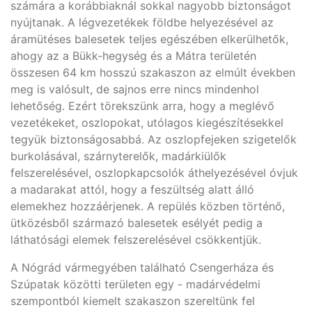
számára a korábbiaknál sokkal nagyobb biztonságot
nyújtanak. A légvezetékek földbe helyezésével az
áramütéses balesetek teljes egészében elkerülhetők,
ahogy az a Bükk-hegység és a Mátra területén
összesen 64 km hosszú szakaszon az elmúlt években
meg is valósult, de sajnos erre nincs mindenhol
lehetőség. Ezért törekszünk arra, hogy a meglévő
vezetékeket, oszlopokat, utólagos kiegészítésekkel
tegyük biztonságosabbá. Az oszlopfejeken szigetelők
burkolásával, szárnyterelők, madárkiülők
felszerelésével, oszlopkapcsolók áthelyezésével óvjuk
a madarakat attól, hogy a feszültség alatt álló
elemekhez hozzáérjenek. A repülés közben történő,
ütközésből származó balesetek esélyét pedig a
láthatósági elemek felszerelésével csökkentjük.
A Nógrád vármegyében található Csengerháza és
Szúpatak közötti területen egy - madárvédelmi
szempontból kiemelt szakaszon szereltünk fel