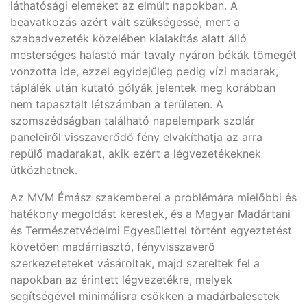
láthatósági elemeket az elmúlt napokban. A
beavatkozás azért vált szükségessé, mert a
szabadvezeték közelében kialakítás alatt álló
mesterséges halastó már tavaly nyáron békák tömegét
vonzotta ide, ezzel egyidejűleg pedig vízi madarak,
táplálék után kutató gólyák jelentek meg korábban
nem tapasztalt létszámban a területen. A
szomszédságban található napelempark szolár
paneleiről visszaverődő fény elvakíthatja az arra
repülő madarakat, akik ezért a légvezetékeknek
ütközhetnek.
Az MVM Émász szakemberei a problémára mielőbbi és
hatékony megoldást kerestek, és a Magyar Madártani
és Természetvédelmi Egyesülettel történt egyeztetést
követően madárriasztó, fényvisszaverő
szerkezeteteket vásároltak, majd szereltek fel a
napokban az érintett légvezetékre, melyek
segítségével minimálisra csökken a madárbalesetek