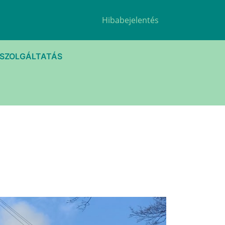
Hibabejelentés
TSZOLGÁLTATÁS