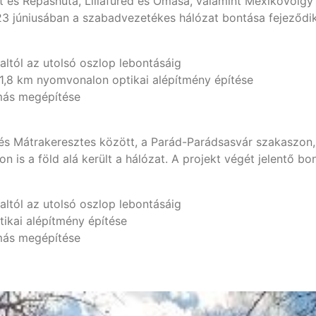
 és Répáshuta, Lillafüred és Ómasa, valamint Mexikóvölgy 
023 júniusában a szabadvezetékes hálózat bontása fejeződ
ltól az utolsó oszlop lebontásáig
11,8 km nyomvonalon optikai alépítmény építése
más megépítése
és Mátrakeresztes között, a Parád-Parádsasvár szakaszon,
s a föld alá került a hálózat. A projekt végét jelentő bo
ltól az utolsó oszlop lebontásáig
ikai alépítmény építése
más megépítése