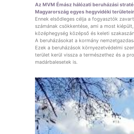
Az MVM Émász hálózati beruházási stratégi
Magyarország egyes hegyvidéki területein
Ennek elsődleges célja a fogyasztók zavart
számának csökkentése, ami a most kiépült,
középhegység középső és keleti szakaszána
A beruházásokat a kormány nemzetgazdaság
Ezek a beruházások környezetvédelmi szemp
terület kerül vissza a természethez és a p
madárbalesetek is.