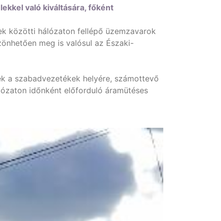
kkel való kiváltására, főként
sek közötti hálózaton fellépő üzemzavarok
önhetően meg is valósul az Északi-
tek a szabadvezetékek helyére, számottevő
álózaton időnként előforduló áramütéses