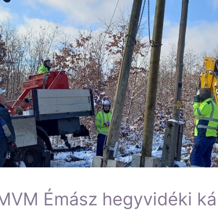
 MVM Émász hegyvidéki káb