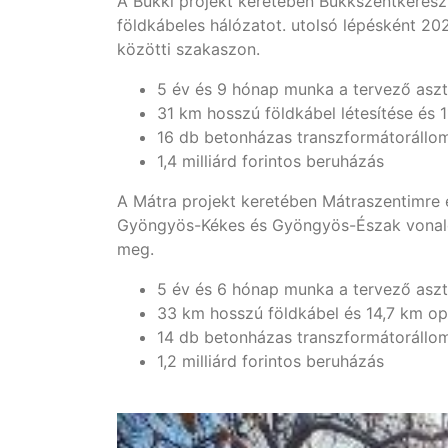
A Bükki projekt keretében Bükkszentkereszt
földkábeles hálózatot. utolsó lépésként 2
közötti szakaszon.
5 év és 9 hónap munka a tervező aszta
31 km hosszú földkábel létesítése és 
16 db betonházas transzformátorállo
1,4 milliárd forintos beruházás
A Mátra projekt keretében Mátraszentimre 
Gyöngyös-Kékes és Gyöngyös-Észak vonalon i
meg.
5 év és 6 hónap munka a tervező aszta
33 km hosszú földkábel és 14,7 km opt
14 db betonházas transzformátorállo
1,2 milliárd forintos beruházás