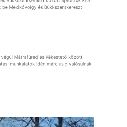
és Bükkszentkereszt között építettük ki a
ik be Mexikóvölgy és Bükkszentkereszt
 végül Mátrafüred és Kékestető közötti
ntási munkálatok idén márciusig valósulnak