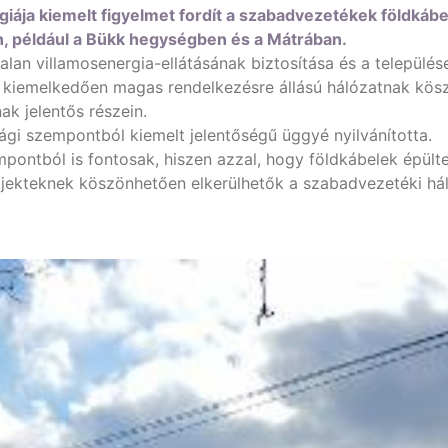
ája kiemelt figyelmet fordít a szabadvezetékek földkábele
, például a Bükk hegységben és a Mátrában.
alan villamosenergia-ellátásának biztosítása és a települé
 kiemelkedően magas rendelkezésre állású hálózatnak kösz
k jelentős részein.
i szempontból kiemelt jelentőségű üggyé nyilvánította.
ontból is fontosak, hiszen azzal, hogy földkábelek épül
rojekteknek köszönhetően elkerülhetők a szabadvezetéki h